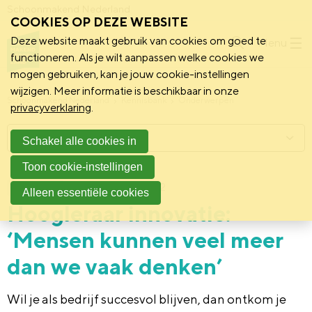
Schoonmakend Nederland
COOKIES OP DEZE WEBSITE
Deze website maakt gebruik van cookies om goed te
Menu
functioneren. Als je wilt aanpassen welke cookies we
mogen gebruiken, kan je jouw cookie-instellingen
wijzigen. Meer informatie is beschikbaar in onze
Schoonmakend Nederland
Kennisbank
Onderwerpen
privacyverklaring
.
Menu
Schakel alle cookies in
Toon cookie-instellingen
20 september 2022
Achtergrond
Alleen essentiële cookies
Hoogleraar innovatie:
‘Mensen kunnen veel meer
dan we vaak denken’
Wil je als bedrijf succesvol blijven, dan ontkom je