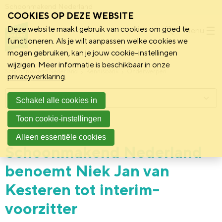
Schoonmakend Nederland
COOKIES OP DEZE WEBSITE
Deze website maakt gebruik van cookies om goed te
Menu
functioneren. Als je wilt aanpassen welke cookies we
mogen gebruiken, kan je jouw cookie-instellingen
wijzigen. Meer informatie is beschikbaar in onze
Schoonmakend Nederland
Kennisbank
Onderwerpen
privacyverklaring
.
Menu
Schakel alle cookies in
Toon cookie-instellingen
16 november 2022
Persbericht
Alleen essentiële cookies
Schoonmakend Nederland
benoemt Niek Jan van
Kesteren tot interim-
voorzitter