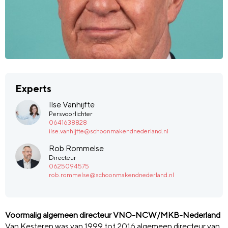
Experts
Ilse Vanhijfte
Persvoorlichter
0641638828
ilse.vanhijfte@schoonmakendnederland.nl
Rob Rommelse
Directeur
0625094575
rob.rommelse@schoonmakendnederland.nl
Voormalig algemeen directeur VNO-NCW/MKB-Nederland
Van Kesteren was van 1999 tot 2016 algemeen directeur van