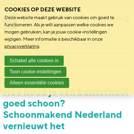
Schoonmakend Nederland
COOKIES OP DEZE WEBSITE
Deze website maakt gebruik van cookies om goed te
Menu
functioneren. Als je wilt aanpassen welke cookies we
mogen gebruiken, kan je jouw cookie-instellingen
wijzigen. Meer informatie is beschikbaar in onze
Schoonmakend Nederland
Kennisbank
Onderwerpen
privacyverklaring
.
Menu
Schakel alle cookies in
Toon cookie-instellingen
22 februari 2023
Nieuws
Alleen essentiële cookies
Hoe houd je een basisschool
goed schoon?
Schoonmakend Nederland
vernieuwt het