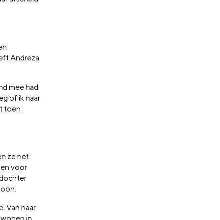
en
eft Andreza
and mee had.
g of ik naar
at toen
en ze net
 en voor
 dochter
zoon.
e. Van haar
 wonen in