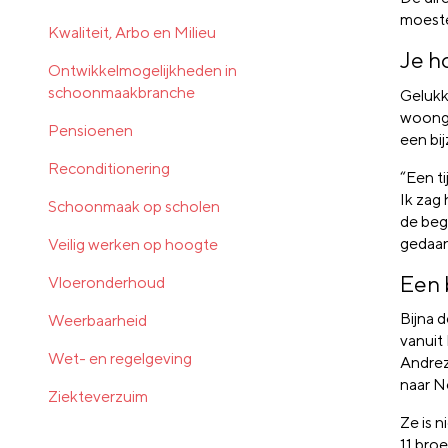
moest
Kwaliteit, Arbo en Milieu
Je ho
Ontwikkelmogelijkheden in
schoonmaakbranche
Gelukk
woongr
Pensioenen
een bi
Reconditionering
“Een t
Ik zag
Schoonmaak op scholen
de begr
gedaan
Veilig werken op hoogte
Een 
Vloeronderhoud
Bijna d
Weerbaarheid
vanuit
Wet- en regelgeving
Andrez
naar N
Ziekteverzuim
Ze is n
11 bro