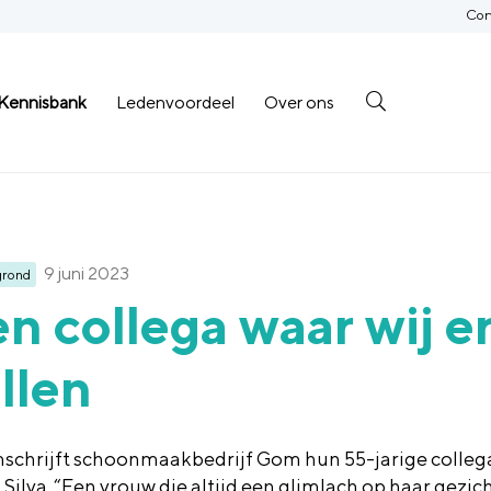
Con
Kennisbank
Ledenvoordeel
Over ons
9 juni 2023
grond
n collega waar wij e
llen
schrijft schoonmaakbedrijf Gom hun 55-jarige colle
 Silva. “Een vrouw die altijd een glimlach op haar gezic