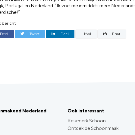
ijk, Portugal en Nederland. “Ik voel me inmiddels meer Nederland
rdische!”
t bericht
Deel
Tweet
Deel
Mail
Print
onmakend Nederland
Ook interessant
Keurmerk Schoon
Ontdek de Schoonmaak