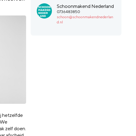
Schoonmakend Nederland
0736483850
schoon@schoonmakendnederlan
d.nl
j hetzelfde
. We
ak zelf doen.
aar afscheid