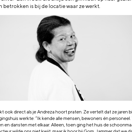
 betrokken is bij de locatie waar ze werkt.
jkt ook direct als je Andreza hoort praten. Ze vertelt dat ze
jaren
bi
gingshuis werkte: “Ik kende alle mensen, bewoners én personeel
en en dansten met elkaar. Alleen, toen ging het huis de schoonma
cteur wilde ons niet kwijt, maar ik hoor bij Gom. Jammer dat we d