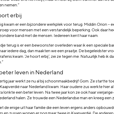
en nemen.”
ort erbij
ig kwam er een bijzondere werkplek voor terug. Middin Orion – e
oep voor mensen met een verstandelijk beperking. Ook daar he
jzondere band met de mensen. Iedereen kent haar naam.
ijdje terug is er een bewoonster overleden waar ik een speciale b
 haar iedere dag, dan maakten we een praatje. De begeleidster vroe
afenis kwam. ‘Je hoort erbij’, zei ze tegen me. Natuurlijk heb ik d
.”
beter leven in Nederland
ertig jaar werkt ze nu al bij schoonmaakbedrijf Gom. Ze startte to
 Kaapverdië naar Nederland kwam. Haar oudere zus werkte hier al
a lonkte een beter leven. Na twee jaar kon ze ook haar vierjarige
ederland halen. Ze trouwde een Nederlandse man en kreeg een 
iet de enige uit haar familie die een leven ergens anders opbouwd
ers en zussen wonen er nog maar twee in Kaapverdië. De anderen