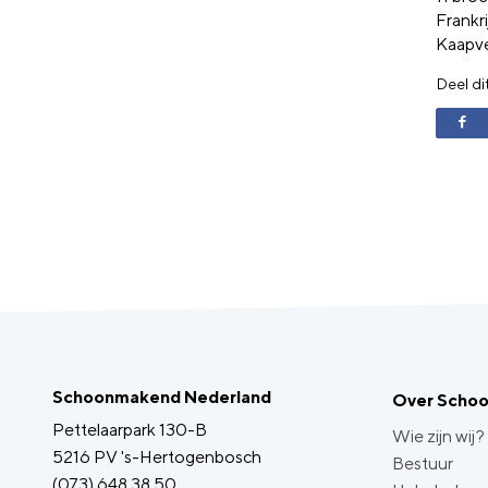
Frankr
Kaapve
Deel di
Schoonmakend Nederland
Over Scho
Pettelaarpark 130-B
Wie zijn wij?
5216 PV 's-Hertogenbosch
Bestuur
(073) 648 38 50