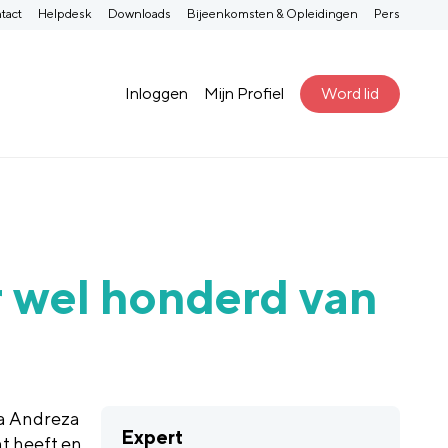
tact
Helpdesk
Downloads
Bijeenkomsten & Opleidingen
Pers
Inloggen
Mijn Profiel
Word lid
r wel honderd van
ga Andreza
Expert
ht heeft en