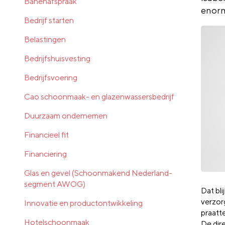
Banenafspraak
enorm
Bedrijf starten
Belastingen
Bedrijfshuisvesting
Bedrijfsvoering
Cao schoonmaak- en glazenwassersbedrijf
Duurzaam ondernemen
Financieel fit
Financiering
Glas en gevel (Schoonmakend Nederland-
segment AWOG)
Dat bli
verzor
Innovatie en productontwikkeling
praatt
Hotelschoonmaak
De dire