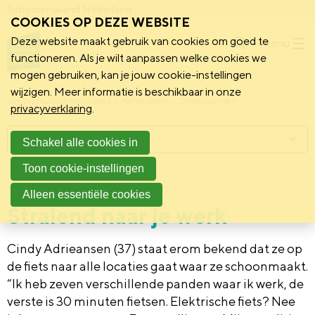
Schoonmakend Nederland
COOKIES OP DEZE WEBSITE
Deze website maakt gebruik van cookies om goed te
Menu
functioneren. Als je wilt aanpassen welke cookies we
mogen gebruiken, kan je jouw cookie-instellingen
wijzigen. Meer informatie is beschikbaar in onze
Schoonmakend Nederland
Kennisbank
Onderwerpen
privacyverklaring
.
Menu
Schakel alle cookies in
Toon cookie-instellingen
11 juni 2023
Achtergrond
Alleen essentiële cookies
Stralend naar je werk
Cindy Adrieansen (37) staat erom bekend dat ze op
de fiets naar alle locaties gaat waar ze schoonmaakt.
“Ik heb zeven verschillende panden waar ik werk, de
verste is 30 minuten fietsen. Elektrische fiets? Nee