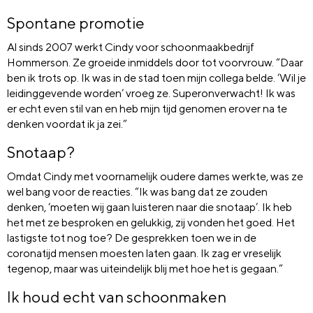
Spontane promotie
Al sinds 2007 werkt Cindy voor schoonmaakbedrijf
Hommerson. Ze groeide inmiddels door tot voorvrouw. “Daar
ben ik trots op. Ik was in de stad toen mijn collega belde. ‘Wil je
leidinggevende worden’ vroeg ze. Superonverwacht! Ik was
er echt even stil van en heb mijn tijd genomen erover na te
denken voordat ik ja zei.”
Snotaap?
Omdat Cindy met voornamelijk oudere dames werkte, was ze
wel bang voor de reacties. “Ik was bang dat ze zouden
denken, ‘moeten wij gaan luisteren naar die snotaap’. Ik heb
het met ze besproken en gelukkig, zij vonden het goed. Het
lastigste tot nog toe? De gesprekken toen we in de
coronatijd mensen moesten laten gaan. Ik zag er vreselijk
tegenop, maar was uiteindelijk blij met hoe het is gegaan.”
Ik houd echt van schoonmaken