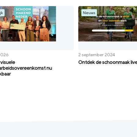
jk
Nieuws
 2026
2 september 2024
 visuele
Ontdek de schoonmaak live
arbeidsovereenkomst nu
kbaar