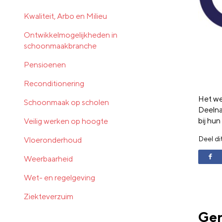
Kwaliteit, Arbo en Milieu
Ontwikkelmogelijkheden in
schoonmaakbranche
Pensioenen
Reconditionering
Het we
Schoonmaak op scholen
Deelna
bij hu
Veilig werken op hoogte
Deel di
Vloeronderhoud
Weerbaarheid
Wet- en regelgeving
Ziekteverzuim
Ger