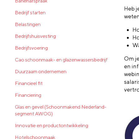
Banenafspraak
Heb j
Bedrijf starten
weten
Belastingen
Ho
Bedrijfshuisvesting
Ho
Wa
Bedrijfsvoering
Om je
Cao schoonmaak- en glazenwassersbedrijf
en in
Duurzaam ondernemen
webin
salar
Financieel fit
vertr
Financiering
Glas en gevel (Schoonmakend Nederland-
segment AWOG)
Innovatie en productontwikkeling
Hotelschoonmaak