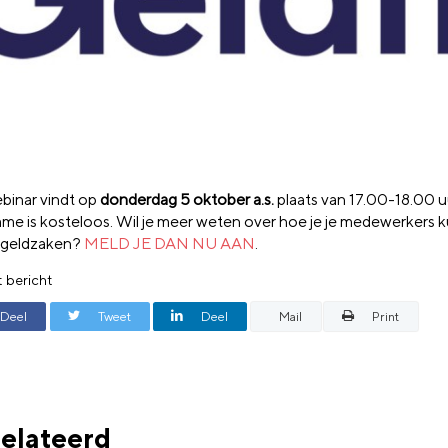
binar vindt op
donderdag 5 oktober a.s.
plaats van 17.00-18.00 u
me is kosteloos. Wil je meer weten over hoe je je medewerkers 
n geldzaken?
MELD JE DAN NU AAN
.
t bericht
Deel
Tweet
Deel
Mail
Print
elateerd