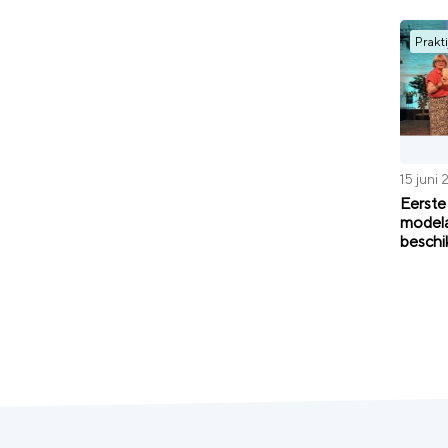
Prakti
15 juni
Eerste
model
beschi