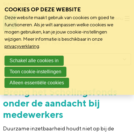
Schoonmakend Nederland
COOKIES OP DEZE WEBSITE
Deze website maakt gebruik van cookies om goed te
Menu
functioneren. Als je wilt aanpassen welke cookies we
mogen gebruiken, kan je jouw cookie-instellingen
wijzigen. Meer informatie is beschikbaar in onze
Schoonmakend Nederland
Kennisbank
Onderwerpen
privacyverklaring
.
Menu
Schakel alle cookies in
Toon cookie-instellingen
14 februari 2024
Instrument
Alleen essentiële cookies
Breng het Scholingsfonds
onder de aandacht bij
medewerkers
Duurzame inzetbaarheid houdt niet op bij de