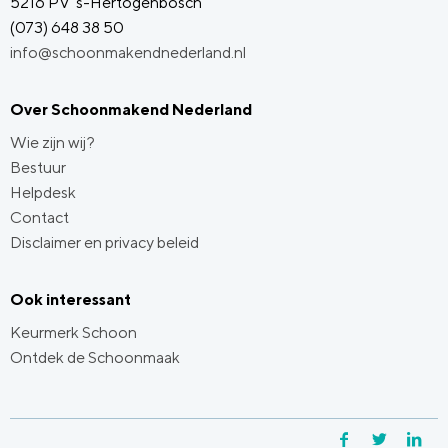
5216 PV 's-Hertogenbosch
(073) 648 38 50
info@schoonmakendnederland.nl
Over Schoonmakend Nederland
Wie zijn wij?
Bestuur
Helpdesk
Contact
Disclaimer en privacy beleid
Ook interessant
Keurmerk Schoon
Ontdek de Schoonmaak
Facebook
Twitter
Li
Y