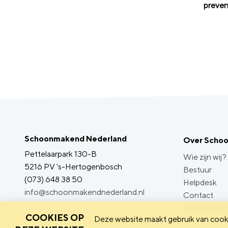
preven
Schoonmakend Nederland
Over Scho
Pettelaarpark 130-B
Wie zijn wij?
5216 PV 's-Hertogenbosch
Bestuur
(073) 648 38 50
Helpdesk
info@schoonmakendnederland.nl
Contact
Disclaimer en
COOKIES OP
Deze website maakt gebruik van cooki