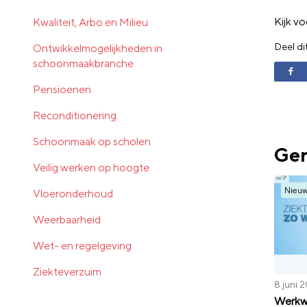
Kijk v
Kwaliteit, Arbo en Milieu
Deel di
Ontwikkelmogelijkheden in
schoonmaakbranche
Pensioenen
Reconditionering
Schoonmaak op scholen
Ger
Veilig werken op hoogte
Nieu
Vloeronderhoud
Weerbaarheid
Wet- en regelgeving
Ziekteverzuim
8 juni 
Werkwi