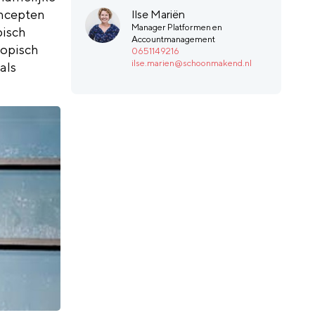
oncepten
Ilse Mariën
Manager Platformen en
pisch
Accountmanagement
copisch
0651149216
ilse.marien@schoonmakend.nl
als