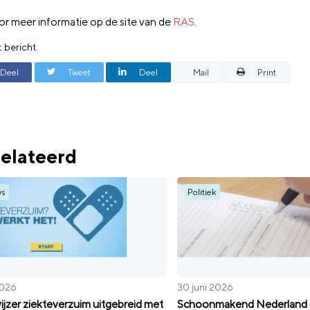
oor meer informatie op de site van de
RAS
.
t bericht
Deel
Tweet
Deel
Mail
Print
elateerd
ws
Politiek
2026
30 juni 2026
jzer ziekteverzuim uitgebreid met
Schoonmakend Nederland r