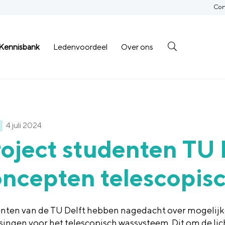
Con
Kennisbank
Ledenvoordeel
Over ons
4 juli 2024
oject studenten TU 
oncepten telescopis
nten van de TU Delft hebben nagedacht over mogelij
singen voor het telescopisch wassysteem. Dit om de li