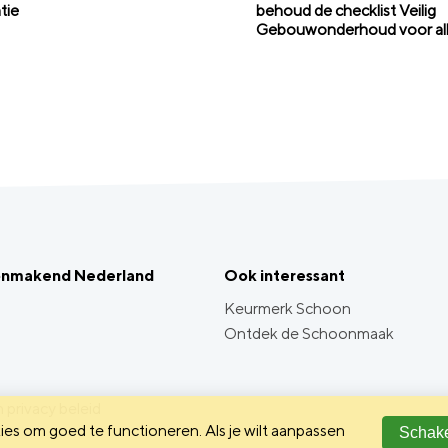
tie
behoud de checklist Veilig
Gebouwonderhoud voor al
onmakend Nederland
Ook interessant
Keurmerk Schoon
Ontdek de Schoonmaak
 privacy beleid
es om goed te functioneren. Als je wilt aanpassen
Schake