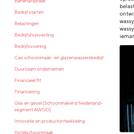
Banenafspraak
belas
Bedrijf starten
ontwi
wassy
Belastingen
wassy
Bedrijfshuisvesting
ieman
Bedrijfsvoering
Cao schoonmaak- en glazenwassersbedrijf
Duurzaam ondernemen
Financieel fit
Financiering
Glas en gevel (Schoonmakend Nederland-
segment AWOG)
Innovatie en productontwikkeling
Hotelschoonmaak