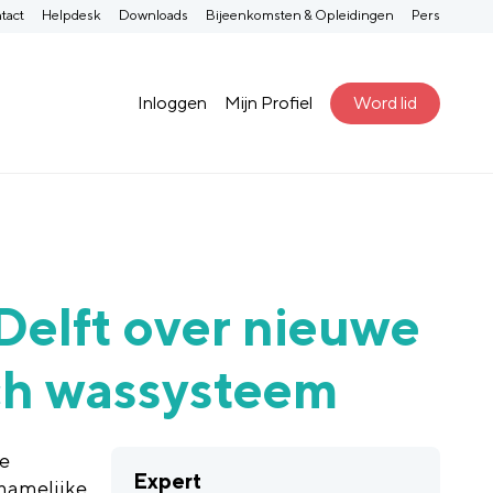
tact
Helpdesk
Downloads
Bijeenkomsten & Opleidingen
Pers
Inloggen
Mijn Profiel
Word lid
Delft over nieuwe
ch wassysteem
ke
Expert
chamelijke