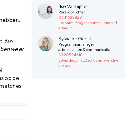
Ilse Vanhijfte
Persvoorlichter
0641638828
 hebben.
ilse.vanhijfte@schoonmakendned
erland.nl
Sylvia de Gunst
n dan
Programmamanager
bben we er
arbeidszaken & communicatie
0620594618
sylvia.de.gunst@schoonmakendne
derland.nl
l
s op de
e matches