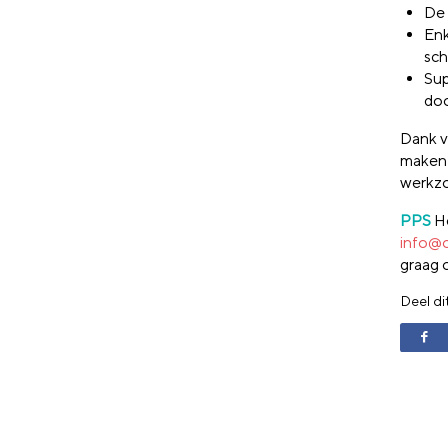
De 
Enk
sch
Sup
doo
Dank v
maken 
werkz
PPS
He
info@
graag 
Deel di