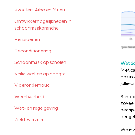
Kwaliteit, Arbo en Milieu
Ontwikkelmogelijkheden in
schoonmaakbranche
Pensioenen
Reconditionering
Schoonmaak op scholen
Wat do
Met ca
Veilig werken op hoogte
ons in
jullie o
Vloeronderhoud
Weerbaarheid
Schoon
zoveel
Wet- en regelgeving
bedrij
hengel
Ziekteverzuim
We inv