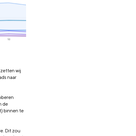
zetten wij
ads naar
roberen
n de
t) binnen te
e. Dit zou