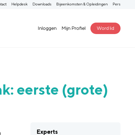
tact
Helpdesk
Downloads
Bijeenkomsten & Opleidingen
Pers
Inloggen
Mijn Profiel
Word lid
: eerste (grote)
Experts
0