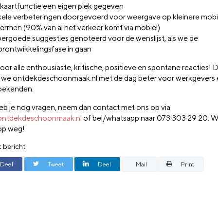
kaartfunctie een eigen plek gegeven
ele verbeteringen doorgevoerd voor weergave op kleinere mobi
ermen (90% van al het verkeer komt via mobiel)
ergoede suggesties genoteerd voor de wenslijst, als we de
rontwikkelingsfase in gaan
oor alle enthousiaste, kritische, positieve en spontane reacties!
we ontdekdeschoonmaak.nl met de dag beter voor werkgevers 
oekenden.
b je nog vragen, neem dan contact met ons op via
ontdekdeschoonmaak.nl
of bel/whatsapp naar 073 303 29 20. W
op weg!
t bericht
Deel
Tweet
Deel
Mail
Print