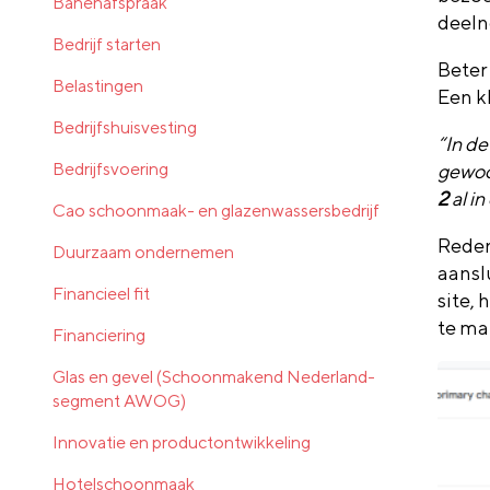
Banenafspraak
deeln
Bedrijf starten
Beter
Belastingen
Een k
Bedrijfshuisvesting
“In d
Bedrijfsvoering
gewoon
2
al in
Cao schoonmaak- en glazenwassersbedrijf
Reden
Duurzaam ondernemen
aansl
Financieel fit
site,
te ma
Financiering
Glas en gevel (Schoonmakend Nederland-
segment AWOG)
Innovatie en productontwikkeling
Hotelschoonmaak