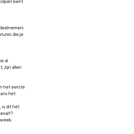
holpen bent.
 deelnemers
tures die je
e al
 zijn allen
n het eerste
kans het
is dit hét
bevalt?
 week;