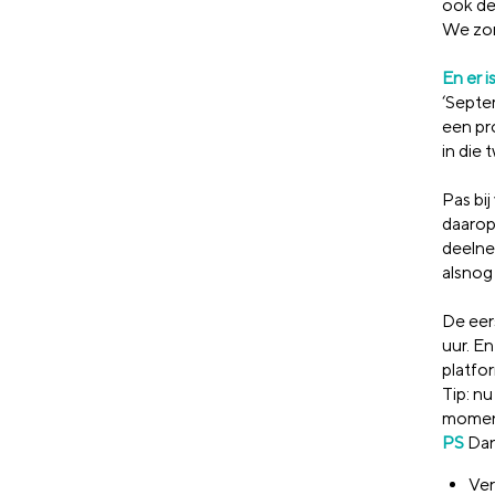
ook de 
We zor
En er 
‘Septe
een pr
in die 
Pas bi
daarop
deelnem
alsnog
De eer
uur. E
platfo
Tip: n
moment
PS
Dan
Ver