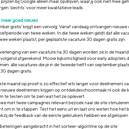
prijzen bij Google alleen maar opdrijven, waar jij ook niet mee ge
gen ‘slechts’ voor meer kwalitatieve leads.
is meer goed nieuws
mber gratis’ krijgt een vervolg. Vanaf vandaag ontvangen nieuwe
oefperiode van twee weken. In die twee weken geldt dat alle vaca
twee weken plaatst, per geplaatste vacature 30 dagen gratis zijn.
j verlenging van een vacature na 30 dagen worden ze in de maand
volgend afgerekend. Mooie bijkomstigheid voor early adopters di
en: álle vacatures die je in de tweede helft van september plaatst,
 30 dagen gratis.
ste maand op proef is zo effectief iets langer voor deelnemers va
n nieuwe deelnemers krijgen op ontdekdeschoonmaak.nl ook de 
rm te testen om te zien wat het ze oplevert.
u we met twee campagnes relevant bezoek naar de site stimuleren, 
 om in te stappen. Test het eens uit en laat ons weten hoe het 
kzij de feedback van de eerste gebruikers hebben we afgelopen
beteringen aangebracht in het sorteer-algoritme op de site