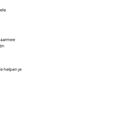
ele
 Daarmee
én
e helpen je