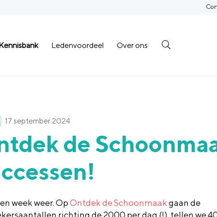
Con
Kennisbank
Ledenvoordeel
Over ons
17 september 2024
tdek de Schoonmaak
uccessen!
en week weer. Op
Ontdek de Schoonmaak
gaan de
kersaantallen richting de 2000 per dag (!), tellen we 4