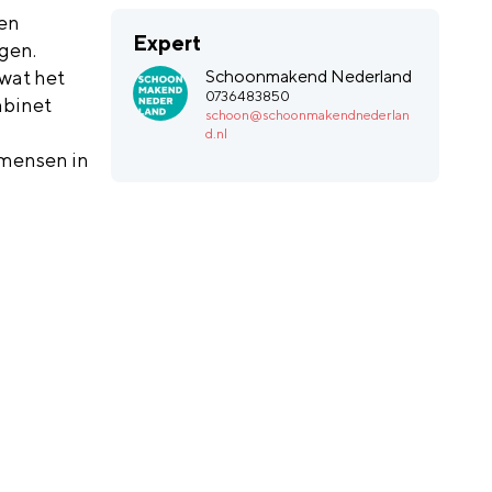
een
Expert
gen.
wat het
Schoonmakend Nederland
0736483850
abinet
schoon@schoonmakendnederlan
d.nl
 mensen in