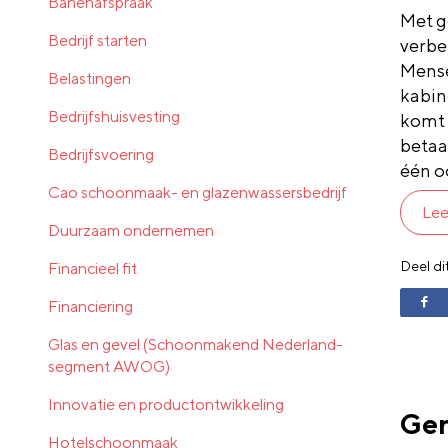
Banenafspraak
Met g
Bedrijf starten
verbe
Mense
Belastingen
kabin
Bedrijfshuisvesting
komt 
betaa
Bedrijfsvoering
één o
Cao schoonmaak- en glazenwassersbedrijf
Lee
Duurzaam ondernemen
Deel di
Financieel fit
Financiering
Glas en gevel (Schoonmakend Nederland-
segment AWOG)
Innovatie en productontwikkeling
Ger
Hotelschoonmaak