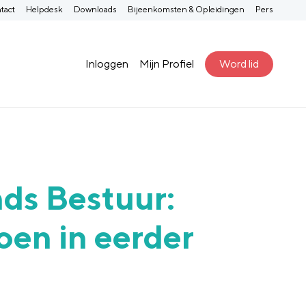
tact
Helpdesk
Downloads
Bijeenkomsten & Opleidingen
Pers
Inloggen
Mijn Profiel
Word lid
ds Bestuur:
oen in eerder