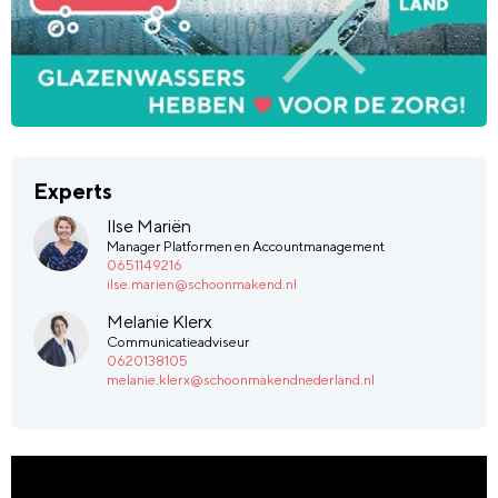
Experts
Ilse Mariën
Manager Platformen en Accountmanagement
0651149216
ilse.marien@schoonmakend.nl
Melanie Klerx
Communicatieadviseur
0620138105
melanie.klerx@schoonmakendnederland.nl