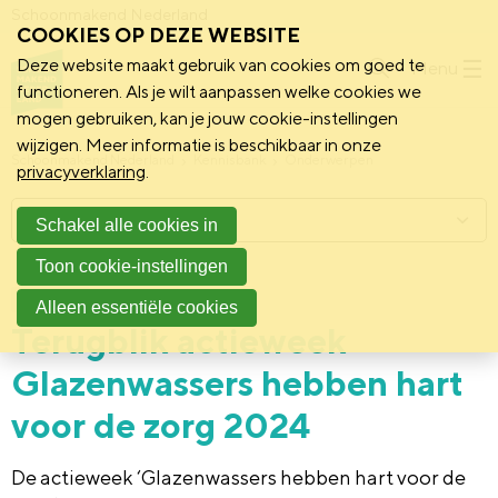
Schoonmakend Nederland
COOKIES OP DEZE WEBSITE
Deze website maakt gebruik van cookies om goed te
Menu
functioneren. Als je wilt aanpassen welke cookies we
mogen gebruiken, kan je jouw cookie-instellingen
wijzigen. Meer informatie is beschikbaar in onze
Schoonmakend Nederland
Kennisbank
Onderwerpen
privacyverklaring
.
Menu
Schakel alle cookies in
Toon cookie-instellingen
21 januari 2025
Vereniging
Alleen essentiële cookies
Terugblik actieweek
Glazenwassers hebben hart
voor de zorg 2024
De actieweek ‘Glazenwassers hebben hart voor de