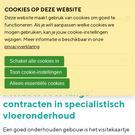
Schoonmakend Nederland
COOKIES OP DEZE WEBSITE
Deze website maakt gebruik van cookies om goed te
Menu
functioneren. Als je wilt aanpassen welke cookies we
mogen gebruiken, kan je jouw cookie-instellingen
wijzigen. Meer informatie is beschikbaar in onze
Schoonmakend Nederland
Kennisbank
Onderwerpen
privacyverklaring
.
Menu
Schakel alle cookies in
Toon cookie-instellingen
22 januari 2025
Praktijk
Alleen essentiële cookies
Pleidooi voor lange*
contracten in specialistisch
vloeronderhoud
Een goed onderhouden gebouw is het visitekaartje