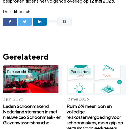
besproken tijdens het volgende overleg op
12 mei 2025
.
Deel dit bericht
Gerelateerd
Persbericht
Persbericht
3 juni 2026
18 mei 2026
Leden Schoonmakend
Ruim 6% meer loon en
Nederland stemmen in met
volledige
nieuwe cao Schoonmaak- en
reiskostenvergoeding voor
Glazenwassersbranche
schoonmakers; meer grip op
verzuim voor werkgevers