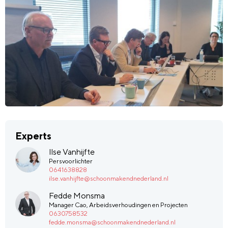
Experts
Ilse Vanhijfte
Persvoorlichter
0641638828
ilse.vanhijfte@schoonmakendnederland.nl
Fedde Monsma
Manager Cao, Arbeidsverhoudingen en Projecten
0630758532
fedde.monsma@schoonmakendnederland.nl