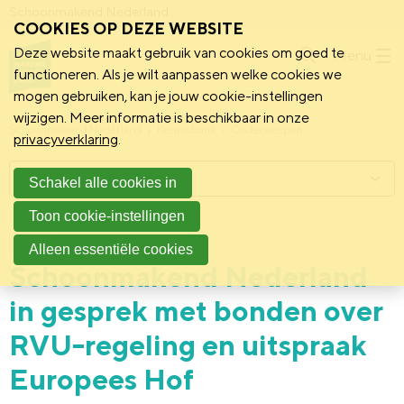
Schoonmakend Nederland
COOKIES OP DEZE WEBSITE
Deze website maakt gebruik van cookies om goed te
Menu
functioneren. Als je wilt aanpassen welke cookies we
mogen gebruiken, kan je jouw cookie-instellingen
wijzigen. Meer informatie is beschikbaar in onze
Schoonmakend Nederland
Kennisbank
Onderwerpen
privacyverklaring
.
Menu
Schakel alle cookies in
Toon cookie-instellingen
11 april 2025
Nieuws
Alleen essentiële cookies
Schoonmakend Nederland
in gesprek met bonden over
RVU-regeling en uitspraak
Europees Hof