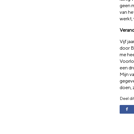
geen m
van he
werkt, 
Verand
Vijf j
door B
me heel
Voorlop
een dr
Mijn v
gegeve
doen, 
Deel di