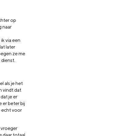
chter op
g naar
ik via een
at later
roegen ze me
 dienst.
 als je het
n vindt dat
at je er
 er beter bij
e echt voor
t vroeger
 daar totaal