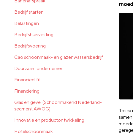
Banenafspraak
moede
Bedrijf starten
Belastingen
Bedrijfshuisvesting
Bedrijfsvoering
Cao schoonmaak- en glazenwassersbedrijf
Duurzaam ondernemen
Financieel fit
Financiering
Glas en gevel (Schoonmakend Nederland-
segment AWOG)
Tosca i
samen 
Innovatie en productontwikkeling
moeder 
geregel
Hotelschoonmaak