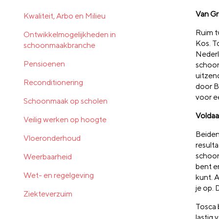
Van Gr
Kwaliteit, Arbo en Milieu
Ruim t
Ontwikkelmogelijkheden in
Kos. T
schoonmaakbranche
Nederl
Pensioenen
schoon
uitzen
Reconditionering
door B
voor e
Schoonmaak op scholen
Voldaa
Veilig werken op hoogte
Beiden
Vloeronderhoud
resulta
schoon
Weerbaarheid
bent en
Wet- en regelgeving
kunt. 
je op. 
Ziekteverzuim
Tosca 
lastig