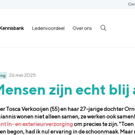
Con
Kennisbank
Ledenvoordeel
Over ons
26 mei 2025
ing
ensen zijn echt blij a
r Tosca Verkooijen (55) en haar 27-jarige dochter Orn
iannis wonen niet alleen samen, ze werken ook samen!
nt In- en exterieurverzorging
om precies te zijn. "Toen 
en begon, had ik nul ervaring in de schoonmaak. Maar 