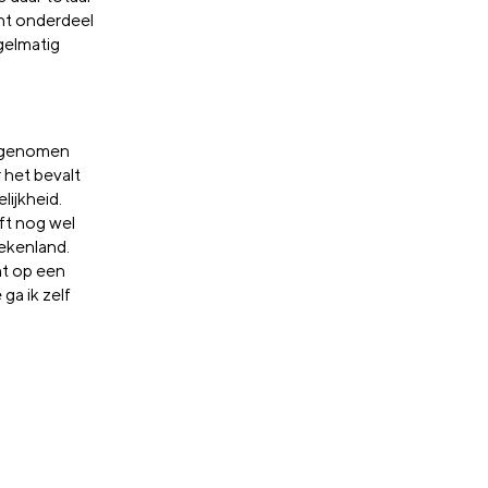
ht onderdeel
gelmatig
vergenomen
 het bevalt
lijkheid.
eft nog wel
iekenland.
at op een
a ik zelf