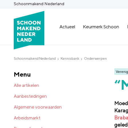
Schoonmakend Nederland
Actueel
Keurmerk Schoon
Schoonmakend Nederland
Kennisbank
Onderwerpen
Verenig
Menu
“M
Alle artikelen
Aanbestedingen
Moede
Algemene voorwaarden
Karag
Braba
Arbeidsmarkt
geled