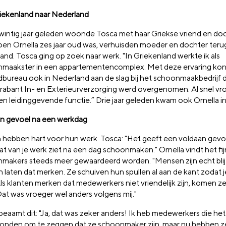
iekenland naar Nederland
wintig jaar geleden woonde Tosca met haar Griekse vriend en do
oen Ornella zes jaar oud was, verhuisden moeder en dochter teru
and. Tosca ging op zoek naar werk. "In Griekenland werkte ik als
maakster in een appartementencomplex. Met deze ervaring kon 
dbureau ook in Nederland aan de slag bij het schoonmaakbedrijf d
rabant In- en Exterieurverzorging werd overgenomen. Al snel v
en leidinggevende functie.” Drie jaar geleden kwam ook Ornella in
n gevoel na een werkdag
 hebben hart voor hun werk. Tosca: "Het geeft een voldaan gevoel
at van je werk ziet na een dag schoonmaken." Ornella vindt het fij
makers steeds meer gewaardeerd worden. "Mensen zijn echt blij d
 laten dat merken. Ze schuiven hun spullen al aan de kant zodat je
Als klanten merken dat medewerkers niet vriendelijk zijn, komen z
Dat was vroeger wel anders volgens mij."
beaamt dit: "Ja, dat was zeker anders! Ik heb medewerkers die he
 vonden om te zeggen dat ze schoonmaker zijn, maar nu hebben ze