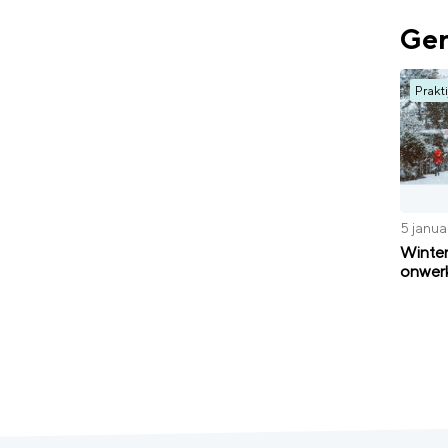
Ger
Prakti
5 janua
Winter
onwer