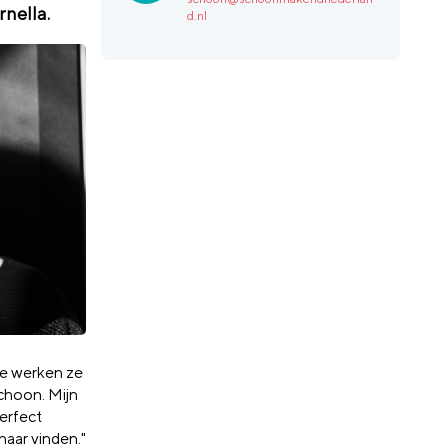
rnella.
d.nl
toe werken ze
choon. Mijn
perfect
haar vinden."