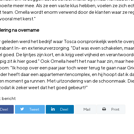
oeite meer mee. Als ze een vaste klus hebben, voelen ze zich ec
t team. Ornella wordt enorm verwend door de klanten waar ze re
vooral met kerst."
ering na overname
aar geleden werd het bedrijf waar Tosca oorspronkelijk werkte o
rabant In- en exterieurverzorging. "Dat was even schakelen, maar
 goed. De lijntjes zijn kort, en ik krijg veel vrijheid en verantwoorde
ig zit ik hier goed." Ook Ornella heeft het naar haar zin, maar he
oom: "Ik hoop over een paar jaar toch weer terug te gaan naar Gr
ader heeft daar een appartementencomplex, en hij hoopt dat ik d
n moment ga runnen. Met uitzondering van de schoonmaak. Die g
zodat ik zeker weet dat het goed gebeurt!"
t bericht
Deel
Tweet
Deel
Mail
Print