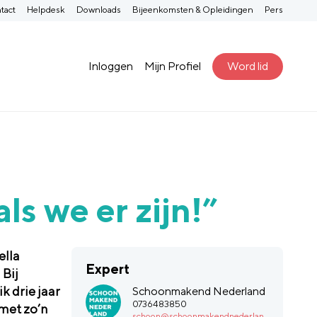
tact
Helpdesk
Downloads
Bijeenkomsten & Opleidingen
Pers
Inloggen
Mijn Profiel
Word lid
ls we er zijn!”
ella
Expert
 Bij
ik drie jaar
Schoonmakend Nederland
0736483850
met zo’n
schoon@schoonmakendnederlan