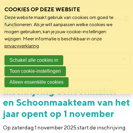
Schoonmakend Nederland
COOKIES OP DEZE WEBSITE
Deze website maakt gebruik van cookies om goed te
Menu
functioneren. Als je wilt aanpassen welke cookies we
mogen gebruiken, kan je jouw cookie-instellingen
wijzigen. Meer informatie is beschikbaar in onze
Schoonmakend Nederland
Kennisbank
Onderwerpen
privacyverklaring
.
Menu
Schakel alle cookies in
Toon cookie-instellingen
25 augustus 2025
Schoonmaker van het Jaar
Nieuws
Alleen essentiële cookies
Inschrijving Schoonmaker
en Schoonmaakteam van het
jaar opent op 1 november
Op zaterdag 1 november 2025 start de inschrijving