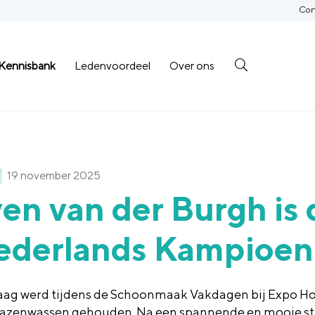
Con
Kennisbank
Ledenvoordeel
Over ons
19 november 2025
en van der Burgh is
ederlands Kampioen
ag werd tijdens de Schoonmaak Vakdagen bij Expo Ho
azenwassen gehouden. Na een spannende en mooie str