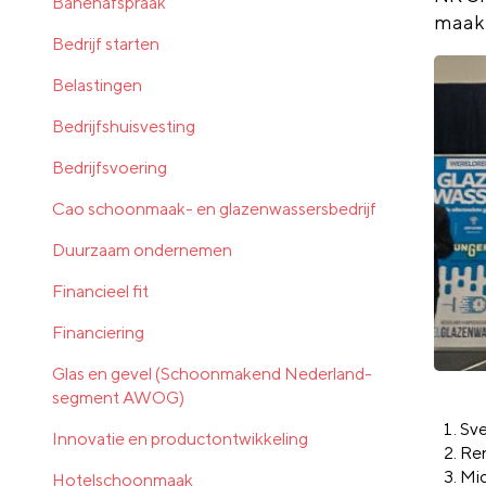
Banenafspraak
maakt
Bedrijf starten
Belastingen
Bedrijfshuisvesting
Bedrijfsvoering
Cao schoonmaak- en glazenwassersbedrijf
Duurzaam ondernemen
Financieel fit
Financiering
Glas en gevel (Schoonmakend Nederland-
segment AWOG)
Sve
Innovatie en productontwikkeling
Ren
Mic
Hotelschoonmaak