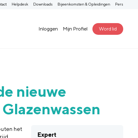
tact
Helpdesk
Downloads
Bijeenkomsten & Opleidingen
Pers
Inloggen
Mijn Profiel
Word lid
 de nieuwe
 Glazenwassen
uten het
Expert
ijd