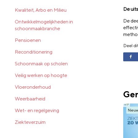
De uit
Kwaliteit, Arbo en Milieu
De dee
Ontwikkelmogelijkheden in
effect
schoonmaakbranche
method
Pensioenen
Deel di
Reconditionering
Schoonmaak op scholen
Veilig werken op hoogte
Vloeronderhoud
Ger
Weerbaarheid
Wet- en regelgeving
Nieu
Ziekteverzuim