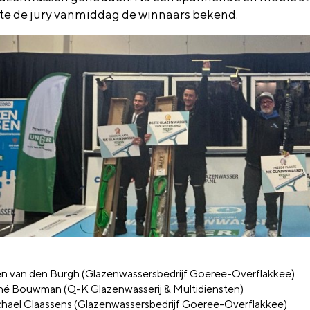
e de jury vanmiddag de winnaars bekend.
n van den Burgh (Glazenwassersbedrijf Goeree-Overflakkee)
é Bouwman (Q-K Glazenwasserij & Multidiensten)
hael Claassens (Glazenwassersbedrijf Goeree-Overflakkee)