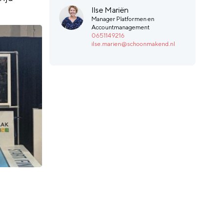
Ilse Mariën
Manager Platformen en
Accountmanagement
0651149216
ilse.marien@schoonmakend.nl