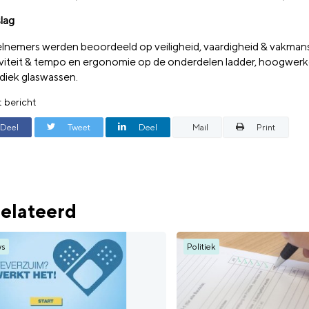
slag
lnemers werden beoordeeld op veiligheid, vaardigheid & vakman
iviteit & tempo en ergonomie op de onderdelen ladder, hoogwerk
iek glaswassen.
t bericht
Deel
Tweet
Deel
Mail
Print
elateerd
ws
Politiek