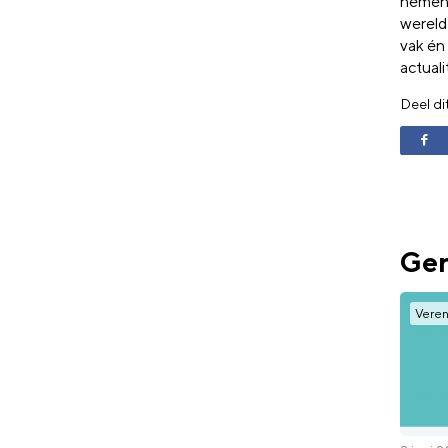
nemen 
wereld
vak én
actuali
Deel di
Ger
Veren