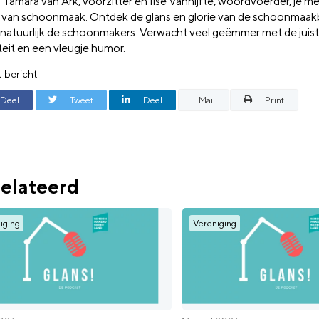
Tamara van Ark, voorzitter en Ilse Vanhijfte, woordvoerder, je me
 van schoonmaak. Ontdek de glans en glorie van de schoonmaak
 natuurlijk de schoonmakers. Verwacht veel geëmmer met de juist
teit en een vleugje humor.
t bericht
Deel
Tweet
Deel
Mail
Print
elateerd
iging
Vereniging