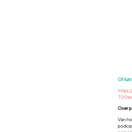
Of luis
https
T0Oe
Over p
Van ho
podcas