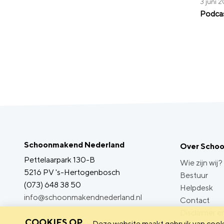
3 juni 
Podcas
Schoonmakend Nederland
Over Scho
Pettelaarpark 130-B
Wie zijn wij?
5216 PV 's-Hertogenbosch
Bestuur
(073) 648 38 50
Helpdesk
info@schoonmakendnederland.nl
Contact
Disclaimer en
COOKIES OP
Deze website maakt gebruik van cooki