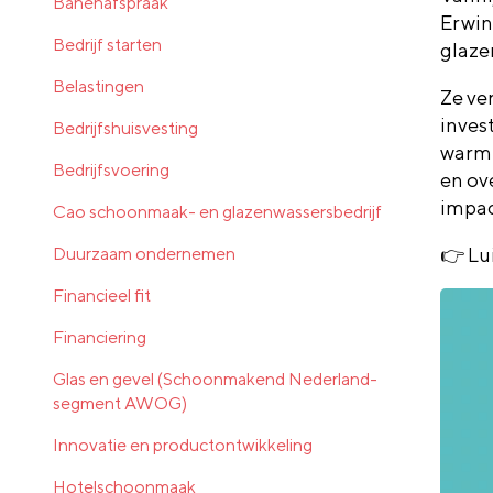
Banenafspraak
Erwin
Bedrijf starten
glaze
Belastingen
Ze ver
inves
Bedrijfshuisvesting
warm 
Bedrijfsvoering
en ov
impac
Cao schoonmaak- en glazenwassersbedrijf
Duurzaam ondernemen
👉 Lu
Financieel fit
Financiering
Glas en gevel (Schoonmakend Nederland-
segment AWOG)
Innovatie en productontwikkeling
Hotelschoonmaak