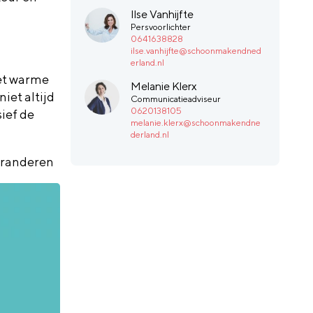
Ilse Vanhijfte
Persvoorlichter
0641638828
ilse.vanhijfte@schoonmakendned
erland.nl
het warme
Melanie Klerx
et altijd
Communicatieadviseur
0620138105
sief de
melanie.klerx@schoonmakendne
derland.nl
eranderen