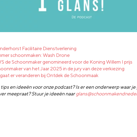
nderhorst Facilitaire Dienstverlening
immer schoonmaken: Wash Drone
 de Schoonmaker genomineerd voor de Koning Willem I prijs
oonmaker van het Jaar 2025 in de jury van deze verkiezing
 gaat er veranderen bij Ontdek de Schoonmaak
 tips en ideeën voor onze podcast? Is er een onderwerp waar je
ver meepraat? Stuur je ideeën naar
glans@schoonmakendnederl