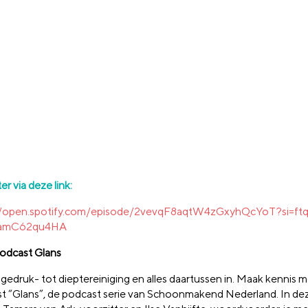
ter via deze link:
://open.spotify.com/episode/2vevqF8aqtW4zGxyhQcYoT?si=ft
amC62qu4HA
odcast Glans
gedruk- tot dieptereiniging en alles daartussen in. Maak kennis 
t “Glans”, de podcast serie van Schoonmakend Nederland. In dez