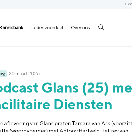
Con
Kennisbank
Ledenvoordeel
Over ons
20 maart 2026
ing
dcast Glans (25) me
cilitaire Diensten
ze aflevering van Glans praten Tamara van Ark (voorzitte
jfte (woordvoerder) met Antony Hartveld, Jeffrey van 