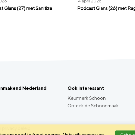
2026
14 april 2026
t Glans (27) met Sanitize
Podcast Glans (26) met Ra
onmakend Nederland
Ook interessant
Keurmerk Schoon
Ontdek de Schoonmaak
 privacy beleid
es om goed te functioneren. Als je wilt aanpassen