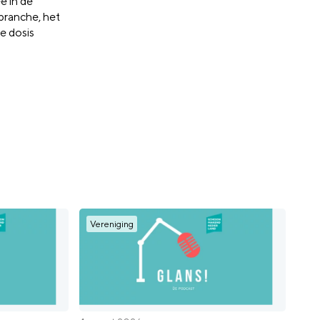
e in de
branche, het
e dosis
Vereniging