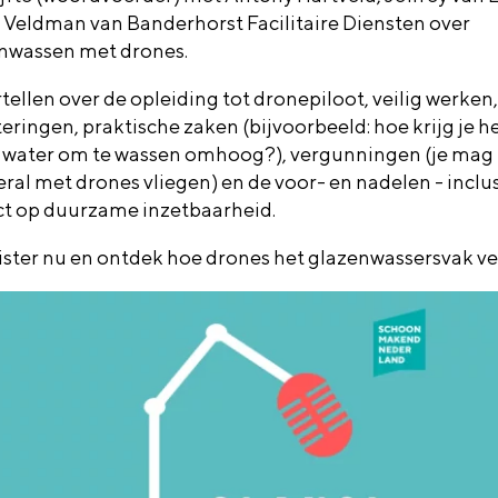
 Veldman van Banderhorst Facilitaire Diensten over
nwassen met drones.
tellen over de opleiding tot dronepiloot, veilig werken,
teringen, praktische zaken (bijvoorbeeld: hoe krijg je 
water om te wassen omhoog?), vergunningen (je mag ni
eral met drones vliegen) en de voor- en nadelen - inclu
t op duurzame inzetbaarheid.
ister nu en ontdek hoe drones het glazenwassersvak v