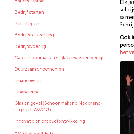
Banenafspraak
Elk j
schri
Bedrijf starten
samen
Belastingen
Schri
Bedrijfshuisvesting
Ook in
perso
Bedrijfsvoering
het v
Cao schoonmaak- en glazenwassersbedrijf
Duurzaam ondernemen
Financieel fit
Financiering
Glas en gevel (Schoonmakend Nederland-
segment AWOG)
Innovatie en productontwikkeling
Hotelschoonmaak