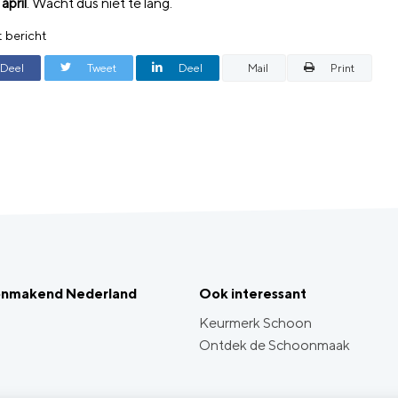
april
. Wacht dus niet te lang.
t bericht
Deel
Tweet
Deel
Mail
Print
onmakend Nederland
Ook interessant
Keurmerk Schoon
Ontdek de Schoonmaak