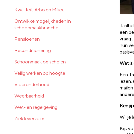
Kwaliteit, Arbo en Milieu
Ontwikkelmogelijkheden in
Taalhe
schoonmaakbranche
een ber
vraagt
Pensioenen
hun ve
Reconditionering
basisv
Schoonmaak op scholen
Wat is
Veilig werken op hoogte
Een Ta
lezen, 
Vloeronderhoud
mailen 
andere
Weerbaarheid
Ken ji
Wet- en regelgeving
Wil je
Ziekteverzuim
Kijk v