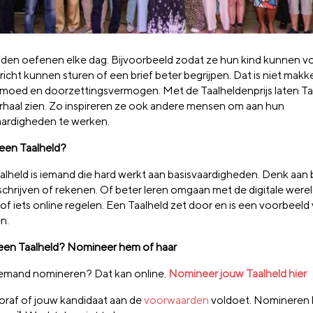
lden oefenen elke dag. Bijvoorbeeld zodat ze hun kind kunnen v
icht kunnen sturen of een brief beter begrijpen. Dat is niet makke
 moed en doorzettingsvermogen. Met de Taalheldenprijs laten T
rhaal zien. Zo inspireren ze ook andere mensen om aan hun
aardigheden te werken.
 een Taalheld?
alheld is iemand die hard werkt aan basisvaardigheden. Denk aan 
schrijven of rekenen. Of beter leren omgaan met de digitale werel
of iets online regelen. Een Taalheld zet door en is een voorbeeld
n.
j een Taalheld? Nomineer hem of haar
 iemand nomineren? Dat kan online.
Nomineer jouw Taalheld hier
ooraf of jouw kandidaat aan de
voorwaarden
voldoet. Nomineren