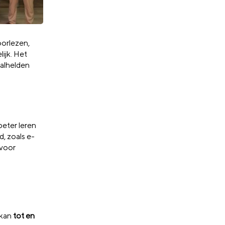
oorlezen,
lijk. Het
aalhelden
beter leren
d, zoals e-
 voor
 kan
tot en