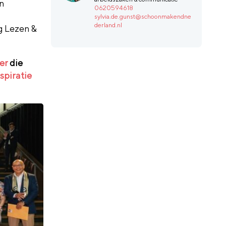
en
0620594618
sylvia.de.gunst@schoonmakendne
derland.nl
g Lezen &
er
die
nspiratie