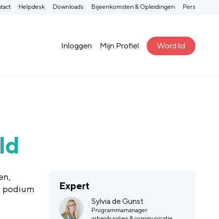
tact
Helpdesk
Downloads
Bijeenkomsten & Opleidingen
Pers
Inloggen
Mijn Profiel
Word lid
ld
en,
Expert
n podium
Sylvia de Gunst
Programmamanager
arbeidszaken & communicatie