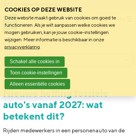
Schoonmakend Nederland
COOKIES OP DEZE WEBSITE
Deze website maakt gebruik van cookies om goed te
Menu
functioneren. Als je wilt aanpassen welke cookies we
mogen gebruiken, kan je jouw cookie-instellingen
wijzigen. Meer informatie is beschikbaar in onze
Schoonmakend Nederland
Kennisbank
Onderwerpen
privacyverklaring
.
Menu
Schakel alle cookies in
Toon cookie-instellingen
19 juni 2026
Nieuws
Alleen essentiële cookies
Nieuwe heffing fossiele
auto's vanaf 2027: wat
betekent dit?
Rijden medewerkers in een personenauto van de