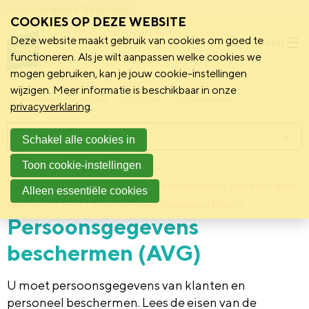
Schoonmakend Nederland
COOKIES OP DEZE WEBSITE
Deze website maakt gebruik van cookies om goed te
Menu
functioneren. Als je wilt aanpassen welke cookies we
mogen gebruiken, kan je jouw cookie-instellingen
wijzigen. Meer informatie is beschikbaar in onze
Schoonmakend Nederland
Kennisbank
Onderwerpen
privacyverklaring
.
Menu
Schakel alle cookies in
Toon cookie-instellingen
2 februari 2011
Deze informatie is verstrekt door:
Achtergrond
Alleen essentiële cookies
Rijksdienst voor Ondernemend Nederland (RVO)
Persoonsgegevens
beschermen (AVG)
U moet persoonsgegevens van klanten en
personeel beschermen. Lees de eisen van de