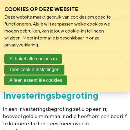
Schoonmakend Nederland
COOKIES OP DEZE WEBSITE
Deze website maakt gebruik van cookies om goed te
Menu
functioneren. Als je wilt aanpassen welke cookies we
mogen gebruiken, kan je jouw cookie-instellingen
wijzigen. Meer informatie is beschikbaar in onze
Schoonmakend Nederland
Kennisbank
Onderwerpen
privacyverklaring
.
Menu
Schakel alle cookies in
Toon cookie-instellingen
22 augustus 2012
Deze informatie is verstrekt
Achtergrond
Alleen essentiële cookies
door: KVK
Investeringsbegroting
In een investeringsbegroting zet u op een rij
hoeveel geld u minimaal nodig heeft om een bedrijf
te kunnen starten. Lees meer over de