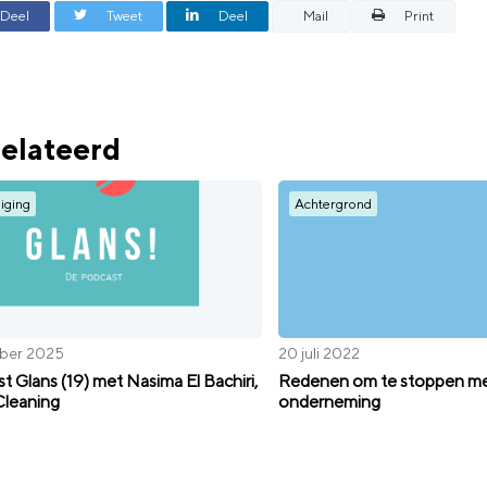
Deel
Tweet
Deel
Mail
Print
elateerd
iging
Achtergrond
ober 2025
20 juli 2022
t Glans (19) met Nasima El Bachiri,
Redenen om te stoppen m
leaning
onderneming