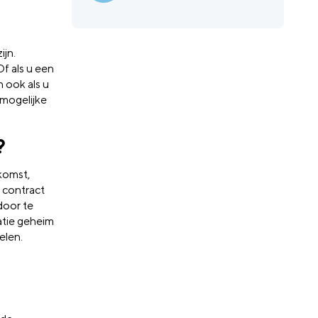
ijn.
f als u een
 ook als u
 mogelijke
?
komst,
 contract
door te
atie geheim
elen.