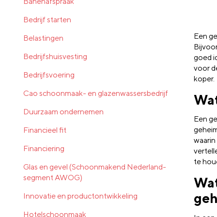
Banenafspraak
Bedrijf starten
Een geh
Belastingen
Bijvoo
Bedrijfshuisvesting
goed i
voor d
Bedrijfsvoering
koper.
Cao schoonmaak- en glazenwassersbedrijf
Wat
Duurzaam ondernemen
Een ge
geheim
Financieel fit
waarin
Financiering
vertel
te houd
Glas en gevel (Schoonmakend Nederland-
segment AWOG)
Wat
geh
Innovatie en productontwikkeling
Hotelschoonmaak