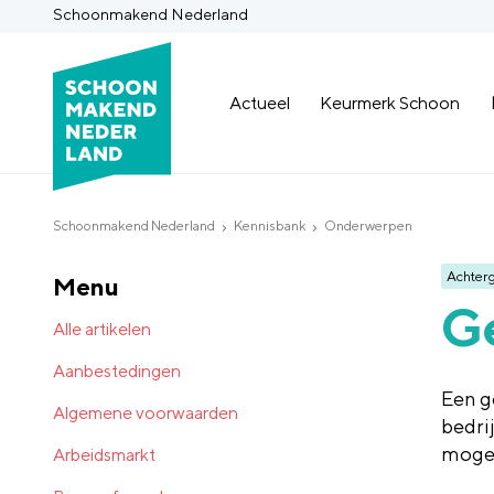
Schoonmakend Nederland
Actueel
Keurmerk Schoon
Schoonmakend Nederland
Kennisbank
Onderwerpen
Achter
Menu
G
Alle artikelen
Aanbestedingen
Een g
Algemene voorwaarden
bedri
mogel
Arbeidsmarkt