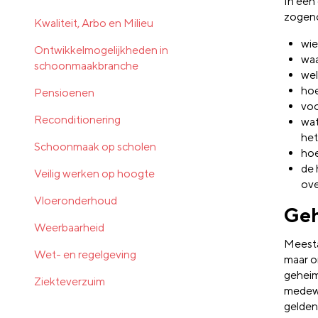
In een
zogeno
Kwaliteit, Arbo en Milieu
wie
Ontwikkelmogelijkheden in
waa
schoonmaakbranche
wel
hoe
Pensioenen
voo
Reconditionering
wat
het
Schoonmaak op scholen
hoe
de 
Veilig werken op hoogte
ov
Vloeronderhoud
Geh
Weerbaarheid
Meesta
Wet- en regelgeving
maar o
geheim
Ziekteverzuim
medewe
gelden