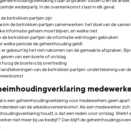
 geheimhoudingsverklaring staan afspraken tussen u en de ander,
emde wederpartij. In de overeenkomst staat in elk geval:
 de betrokken partijen zijn
rom de betrokken partijen samenwerken: het doel van de same
ke informatie geheim moet blijven, en welke niet
 de betrokken partijen de informatie wél mogen gebruiken
r welke periode de geheimhouding geldt
 er gebeurt bij het niet nakomen van de gemaakte afspraken. Bij
 geven van een boete of ontslag
 hoog de boete is bij overtreding
handtekeningen van de betrokken partijen: ondertekening van d
ereenkomst
eimhoudingverklaring medewerke
l is een geheimhoudingverklaring voor medewerkers geen apart 
nderdeel van de arbeidsovereenkomst. Als een medewerker zich 
houdingsverklaring houdt, is dat een reden voor ontslag. Werkt 
rker niet meer bij uw bedrijf? Dan blijft de geheimhoudingsov
.