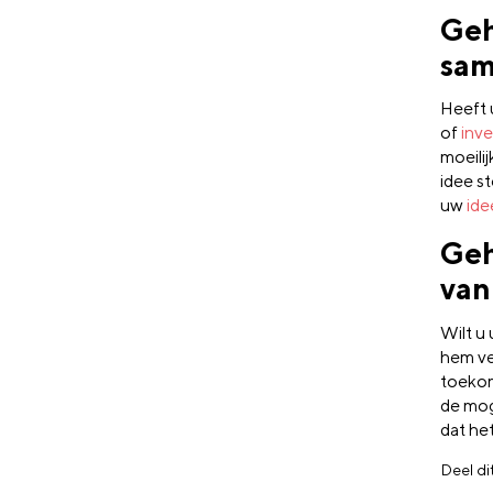
Geh
sam
Heeft 
of
inv
moeili
idee s
uw
ide
Geh
van
Wilt u
hem ve
toekom
de mog
dat he
Deel di