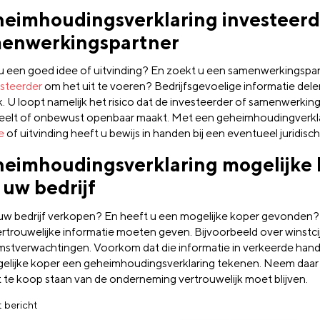
eimhoudingsverklaring investeerd
enwerkingspartner
u een goed idee of uitvinding? En zoekt u een samenwerkingspa
esteerder
om het uit te voeren? Bedrijfsgevoelige informatie dele
jk. U loopt namelijk het risico dat de investeerder of samenwerki
teelt of onbewust openbaar maakt. Met een geheimhoudingverkl
e
of uitvinding heeft u bewijs in handen bij een eventueel juridisch 
eimhoudingsverklaring mogelijke 
 uw bedrijf
 uw bedrijf verkopen? En heeft u een mogelijke koper gevonden?
rtrouwelijke informatie moeten geven. Bijvoorbeeld over winstci
stverwachtingen. Voorkom dat die informatie in verkeerde hande
elijke koper een geheimhoudingsverklaring tekenen. Neem daar 
t te koop staan van de onderneming vertrouwelijk moet blijven.
t bericht