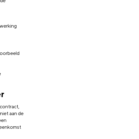
 de
nwerking
voorbeeld
e
r
contract,
niet aan de
een
ereenkomst