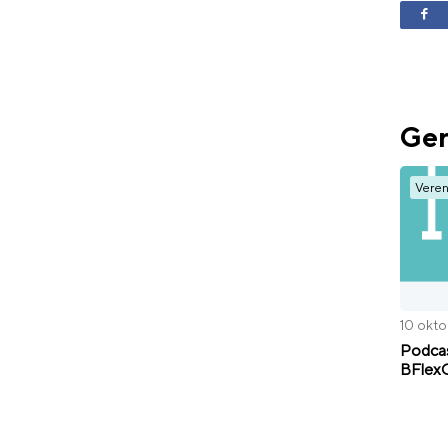
Ger
Veren
10 okt
Podcas
BFlexC