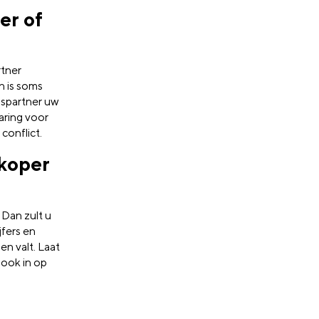
er of
rtner
n is soms
ngspartner uw
aring voor
conflict.
koper
 Dan zult u
jfers en
n valt. Laat
ook in op