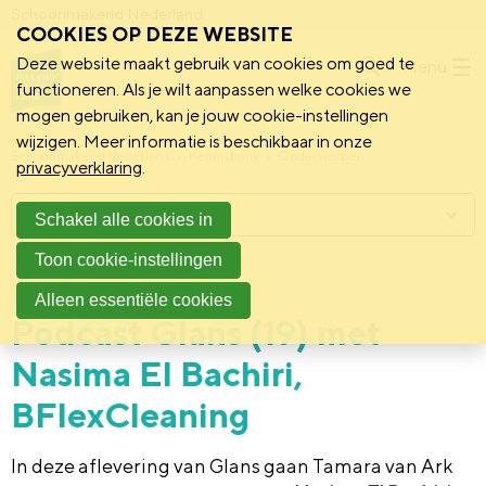
Schoonmakend Nederland
COOKIES OP DEZE WEBSITE
Deze website maakt gebruik van cookies om goed te
Menu
functioneren. Als je wilt aanpassen welke cookies we
mogen gebruiken, kan je jouw cookie-instellingen
wijzigen. Meer informatie is beschikbaar in onze
Schoonmakend Nederland
Kennisbank
Onderwerpen
privacyverklaring
.
Menu
Schakel alle cookies in
Toon cookie-instellingen
10 oktober 2025
Vereniging
Alleen essentiële cookies
Podcast Glans (19) met
Nasima El Bachiri,
BFlexCleaning
In deze aflevering van Glans gaan Tamara van Ark