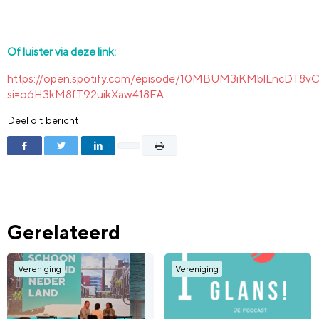
Of luister via deze link:
https://open.spotify.com/episode/10MBUM3iKMblLncDT8vC
si=o6H3kM8fT92uikXaw418FA
Deel dit bericht
Gerelateerd
Vereniging
Vereniging