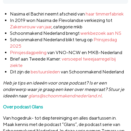
Nasima el Bachiri neemt afscheid van
haar timmerfabriek
In 2019 won Nasima de Flevolandse verkiezing tot
Zakenvrouw van jaar
, categorie mkb
Schoonmakend Nederland brengt
werkbezoek aan NS
Schoonmakend Nederland blikt terug op
Prinsjesdag
2025
Prinsjesdagpeiling
van VNO-NCW en MKB-Nederland
Brief aan Tweede Kamer:
versoepel tweejaarregel bij
ziekte
Dit zijn de
bestuursleden
van Schoonmakend Nederland
Heb je tips en ideeën voor onze podcast? Is er een
onderwerp waar je graag een keer over meepraat? Stuur je
ideeën naar
glans@schoonmakendnederland.nl
.
Over podcast Glans
Van hogedruk- tot dieptereiniging en alles daartussen in.
Maak kennis met de podcast “Glans”, de podcast serie van
Schoonmakend Nederland. In deze serie nemen Tamara van