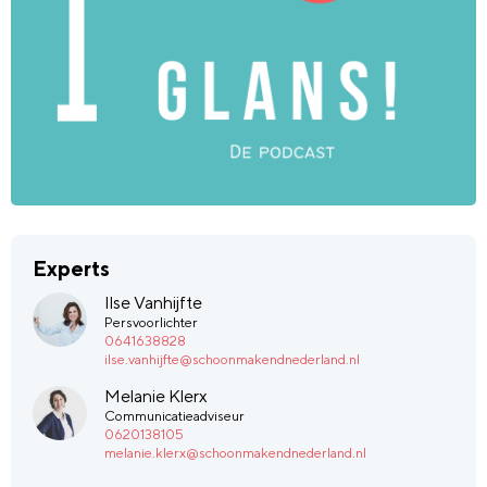
Experts
Ilse Vanhijfte
Persvoorlichter
0641638828
ilse.vanhijfte@schoonmakendnederland.nl
Melanie Klerx
Communicatieadviseur
0620138105
melanie.klerx@schoonmakendnederland.nl