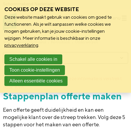
Schoonmakend Nederland
COOKIES OP DEZE WEBSITE
Deze website maakt gebruik van cookies om goed te
Menu
functioneren. Als je wilt aanpassen welke cookies we
mogen gebruiken, kan je jouw cookie-instellingen
wijzigen. Meer informatie is beschikbaar in onze
Schoonmakend Nederland
Kennisbank
Onderwerpen
privacyverklaring
.
Menu
Schakel alle cookies in
Toon cookie-instellingen
23 augustus 2012
Deze informatie is verstrekt
Achtergrond
Alleen essentiële cookies
door: KVK
Stappenplan offerte maken
Een offerte geeft duidelijkheid en kan een
mogelijke klant over de streep trekken. Volg deze 5
stappen voor het maken van een offerte.