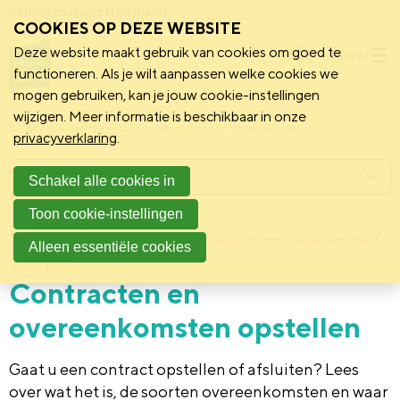
Schoonmakend Nederland
COOKIES OP DEZE WEBSITE
Deze website maakt gebruik van cookies om goed te
Menu
functioneren. Als je wilt aanpassen welke cookies we
mogen gebruiken, kan je jouw cookie-instellingen
wijzigen. Meer informatie is beschikbaar in onze
Schoonmakend Nederland
Kennisbank
Onderwerpen
privacyverklaring
.
Menu
Schakel alle cookies in
Toon cookie-instellingen
12 september 2012
Deze informatie is verstrekt
Achtergrond
Alleen essentiële cookies
door: KVK
Contracten en
overeenkomsten opstellen
Gaat u een contract opstellen of afsluiten? Lees
over wat het is, de soorten overeenkomsten en waar