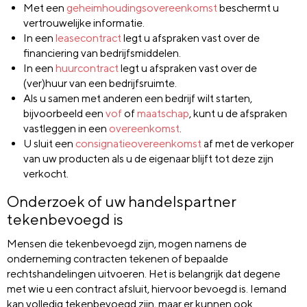
Met een
geheimhoudingsovereenkomst
beschermt u
vertrouwelijke informatie.
In een
leasecontract
legt u afspraken vast over de
financiering van bedrijfsmiddelen.
In een
huurcontract
legt u afspraken vast over de
(ver)huur van een bedrijfsruimte.
Als u samen met anderen een bedrijf wilt starten,
bijvoorbeeld een
vof
of
maatschap
, kunt u de afspraken
vastleggen in een
overeenkomst
.
U sluit een
consignatieovereenkomst
af met de verkoper
van uw producten als u de eigenaar blijft tot deze zijn
verkocht.
Onderzoek of uw handelspartner
tekenbevoegd is
Mensen die tekenbevoegd zijn, mogen namens de
onderneming contracten tekenen of bepaalde
rechtshandelingen uitvoeren. Het is belangrijk dat degene
met wie u een contract afsluit, hiervoor bevoegd is. Iemand
kan volledig tekenbevoegd zijn, maar er kunnen ook