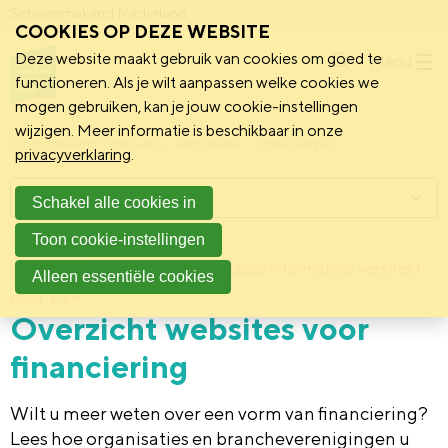
Schoonmakend Nederland
COOKIES OP DEZE WEBSITE
Deze website maakt gebruik van cookies om goed te
Menu
functioneren. Als je wilt aanpassen welke cookies we
mogen gebruiken, kan je jouw cookie-instellingen
wijzigen. Meer informatie is beschikbaar in onze
Schoonmakend Nederland
Kennisbank
Onderwerpen
privacyverklaring
.
Menu
Schakel alle cookies in
Toon cookie-instellingen
18 november 2013
Deze informatie is verstrekt
Achtergrond
Alleen essentiële cookies
door: KVK
Overzicht websites voor
financiering
Wilt u meer weten over een vorm van financiering?
Lees hoe organisaties en brancheverenigingen u