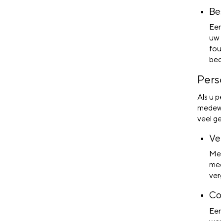
Be
Ee
uw 
fou
bed
Pers
Als u p
medewe
veel g
Ve
Me
med
ver
Co
Een