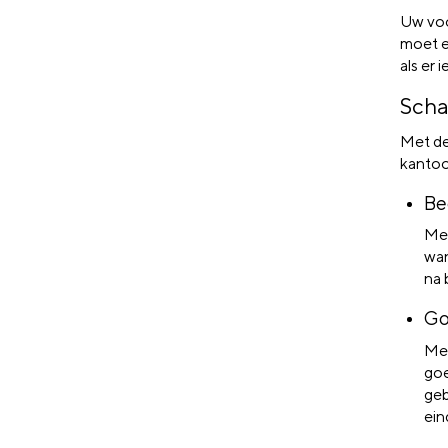
Uw voo
moet e
als er 
Scha
Met de
kantoo
Be
Me
wan
na 
Go
Me
goe
geb
ein