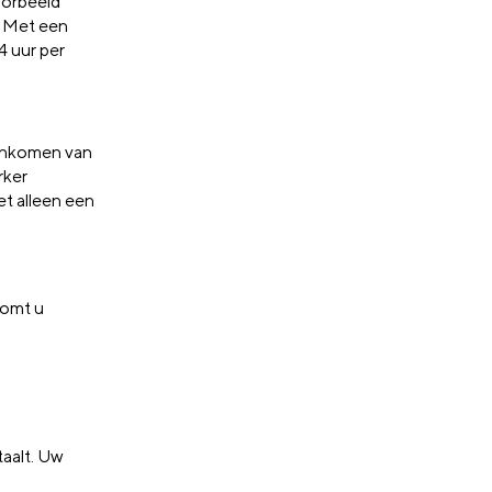
voorbeeld
. Met een
4 uur per
 inkomen van
rker
t alleen een
.
omt u
taalt. Uw