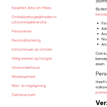
Soms
Kwaliteit, Arbo en Milieu
Bij dez
beroep
Ontwikkelmogelijkheden in
schoonmaakbranche
Fin
Ad
Pensioenen
Ac
Not
Reconditionering
Arc
Schoonmaak op scholen
Ook ku
Veilig werken op hoogte
beroep
eisen.
Vloeronderhoud
Pers
Weerbaarheid
Heeft 
Wet- en regelgeving
volksv
premie
Ziekteverzuim
Ver