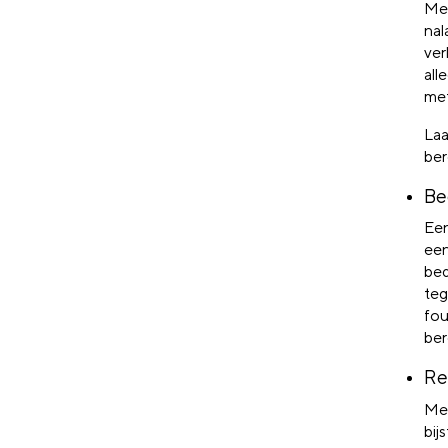
Me
nal
ver
all
met
La
ber
Be
Ee
een
bed
teg
fou
ber
Re
Me
bij