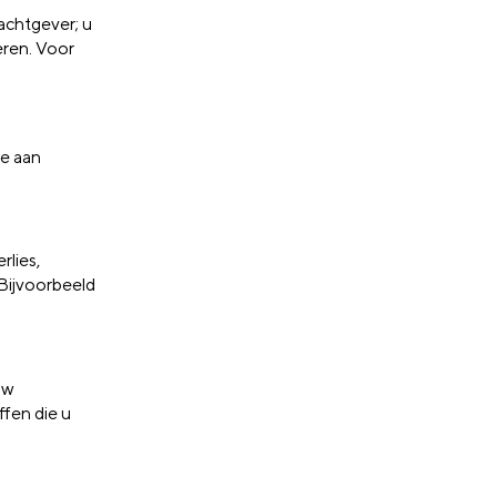
achtgever; u
eren. Voor
de aan
lies,
 Bijvoorbeeld
uw
ffen die u