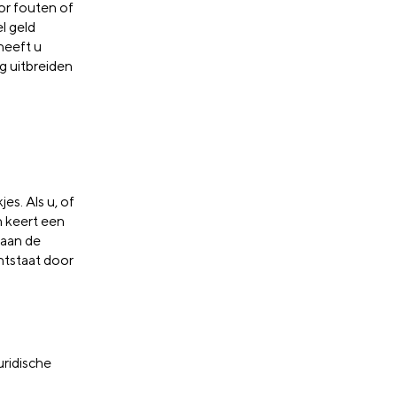
or fouten of
l geld
heeft u
g uitbreiden
es. Als u, of
n keert een
 aan de
ontstaat door
uridische