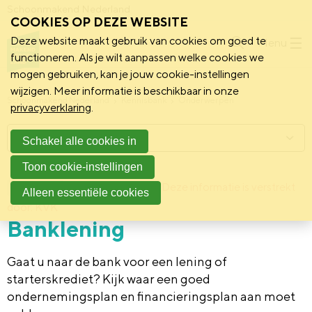
Schoonmakend Nederland
COOKIES OP DEZE WEBSITE
Deze website maakt gebruik van cookies om goed te
Menu
functioneren. Als je wilt aanpassen welke cookies we
mogen gebruiken, kan je jouw cookie-instellingen
wijzigen. Meer informatie is beschikbaar in onze
Schoonmakend Nederland
Kennisbank
Onderwerpen
privacyverklaring
.
Menu
Schakel alle cookies in
Toon cookie-instellingen
28 november 2013
Deze informatie is verstrekt
Achtergrond
Alleen essentiële cookies
door: KVK
Banklening
Gaat u naar de bank voor een lening of
starterskrediet? Kijk waar een goed
ondernemingsplan en financieringsplan aan moet