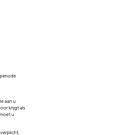
 periode
te aan u
or krijgt als
 moet u
verplicht,