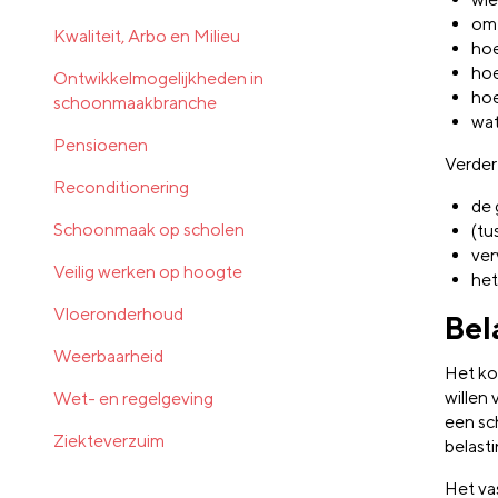
om 
Kwaliteit, Arbo en Milieu
hoe
hoe
Ontwikkelmogelijkheden in
hoe
schoonmaakbranche
wat
Pensioenen
Verder
Reconditionering
de 
Schoonmaak op scholen
(tu
ver
Veilig werken op hoogte
het
Vloeronderhoud
Bel
Weerbaarheid
Het ko
willen 
Wet- en regelgeving
een sc
Ziekteverzuim
belasti
Het vas