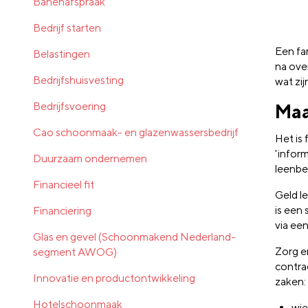
Banenafspraak
Bedrijf starten
Een fam
Belastingen
na over
Bedrijfshuisvesting
wat zi
Bedrijfsvoering
Maa
Cao schoonmaak- en glazenwassersbedrijf
Het is 
'infor
Duurzaam ondernemen
leenbe
Financieel fit
Geld l
is een
Financiering
via een
Glas en gevel (Schoonmakend Nederland-
Zorg e
segment AWOG)
contra
Innovatie en productontwikkeling
zaken:
Hotelschoonmaak
wie