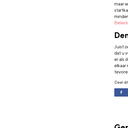
maar w
startka
minder
Belast
Den
Juist o
dat u 
er als 
elkaar
tevoren
Deel di
Ger