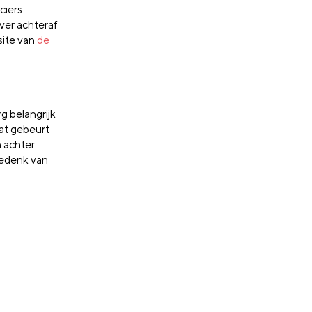
ciers
over achteraf
site van
de
g belangrijk
Wat gebeurt
n achter
Bedenk van