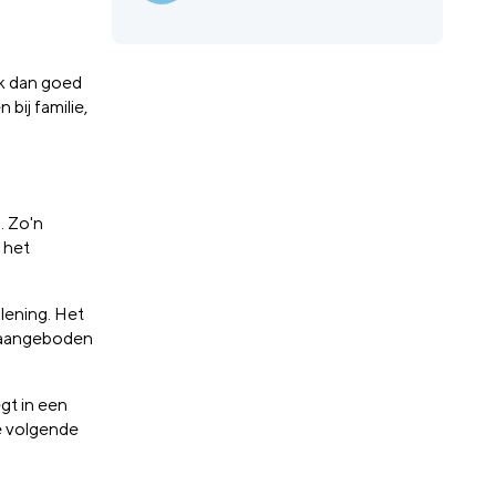
nk dan goed
bij familie,
n. Zo'n
 het
lening. Het
ar aangeboden
gt in een
e volgende