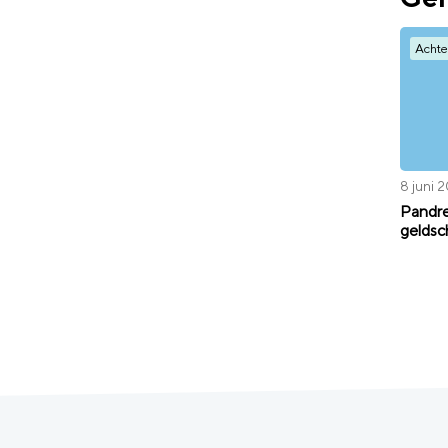
Achte
8 juni 
Pandre
geldsc