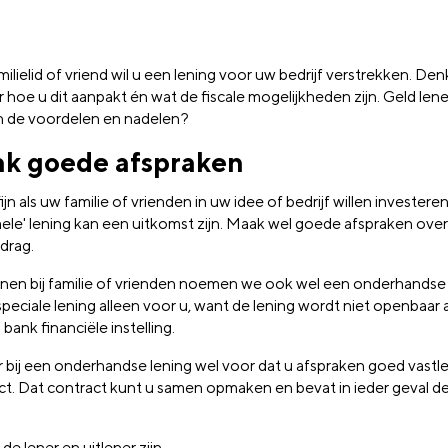
ilielid of vriend wil u een lening voor uw bedrijf verstrekken. De
 hoe u dit aanpakt én wat de fiscale mogelijkheden zijn. Geld lenen 
jn de voordelen en nadelen?
k goede afspraken
fijn als uw familie of vrienden in uw idee of bedrijf willen investere
mele' lening kan een uitkomst zijn. Maak wel goede afspraken over
drag.
enen bij familie of vrienden noemen we ook wel een onderhandse 
 speciale lening alleen voor u, want de lening wordt niet openba
 bank financiële instelling.
r bij een onderhandse lening wel voor dat u afspraken goed vastle
ct. Dat contract kunt u samen opmaken en bevat in ieder geval d
 de lener en uitlener zijn