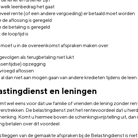
welk leenbedrag het gaat
veel rente (of een andere vergoeding) er betaald moet worden
 de aflossing is geregeld
 de betaling is geregeld
 de looptijd is
 moet u in de overeenkomst afspraken maken over:
gevolgen als terugbetaling niet lukt
ssentijdse) opzegging
vroegd aflossen
 al dan niet aan mogen gaan van andere kredieten tijdens de leen
astingdienst en leningen
mt wel eens voor dat uw familie of vrienden de lening zonder ren
verstrekken. De belastingdienst ziet het rentevoordeel dat u hierdo
henking. Komt u hiermee boven de schenkingsvrijstelling uit, dan
ng betalen over dit voordeel.
tleggen van de gemaakte afspraken bij de Belastingdienst is niet 