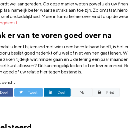
ordt wel aangeraden. Op deze manier weten zowel u als uw finan
pitaal namelijk beter waar ze straks aan toe zijn. Zo ontstaat hier
 snel onduidelijkheid. Meer informatie hierover vindt u op de web
ingdienst
.
k er van te voren goed over na
mdat u leent bij iemand met wie u een hechte band heeft, is het er
voor u beslist goed nadenkt of u wel of niet van hen gaat lenen. 
de zaken tijdelijk wat minder gaan en u de lening een paar maande
 niet kunt aflossen? Dit kan mogelijk leiden tot ontevredenheid. 
 goed of uw relatie hier tegen bestand is.
t bericht
Deel
Tweet
Deel
Mail
Print
elateerd