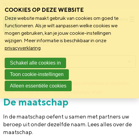
Schoonmakend Nederland
COOKIES OP DEZE WEBSITE
Deze website maakt gebruik van cookies om goed te
Menu
functioneren. Als je wilt aanpassen welke cookies we
mogen gebruiken, kan je jouw cookie-instellingen
wijzigen. Meer informatie is beschikbaar in onze
Schoonmakend Nederland
Kennisbank
Onderwerpen
privacyverklaring
.
Menu
Schakel alle cookies in
Toon cookie-instellingen
9 december 2013
Deze informatie is verstrekt
Achtergrond
Alleen essentiële cookies
door: Centraal Bureau voor de Statistiek, KVK
De maatschap
In de maatschap oefent u samen met partners uw
beroep uit onder dezelfde naam. Lees alles over de
maatschap.