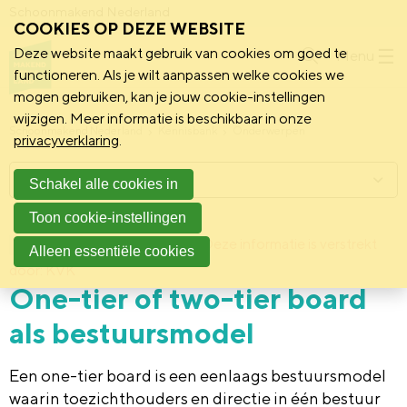
Schoonmakend Nederland
COOKIES OP DEZE WEBSITE
Deze website maakt gebruik van cookies om goed te
Menu
functioneren. Als je wilt aanpassen welke cookies we
mogen gebruiken, kan je jouw cookie-instellingen
wijzigen. Meer informatie is beschikbaar in onze
Schoonmakend Nederland
Kennisbank
Onderwerpen
privacyverklaring
.
Menu
Schakel alle cookies in
Toon cookie-instellingen
9 december 2013
Deze informatie is verstrekt
Achtergrond
Alleen essentiële cookies
door: KVK
One-tier of two-tier board
als bestuursmodel
Een one-tier board is een eenlaags bestuursmodel
waarin toezichthouders en directie in één bestuur