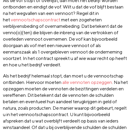
Als de vof stopt of overlijdt, dan moet het bedrijf worden
ontbonden en eindigt de vof. Wilt u dat de vof blijft bestaan
na het wegvallen van een vennoot? Regel dit in
het
vennootschapscontract
met een zogeheten
verblijvensbeding of overnamebeding. Dat betekent dat de
venno(o)(ten) die blijven de inbreng van de vertrokken of
overleden vennoot overnemen. De vof kan bijvoorbeeld
doorgaan als vof met een nieuwe vennoot of als
eenmanszaak als 1 overgebleven vennoot de onderneming
voortzet. In het contract spreekt u af wie waar recht op heeft
en hoe u het bedrijf verdeelt.
Als het bedrijf helemaal stopt, dan moet u de vennootschap
ontbinden. Hiervoor moeten
alle vennoten opzeggen
. Na het
opzeggen moeten de vennoten de bezittingen verdelen en
vereffenen. Dit betekent dat de vennoten de schulden
betalen en eventueel hun aandeel terugkrijgen in geld of
natura, zoals producten. De manier waarop dit gebeurt, regelt
u in het vennootschapscontract. U kunt bijvoorbeeld
afspreken dat u wat overblijft verdeelt op basis van ieders
winstaandeel. Of dat u bij overblijvende schulden de schulden