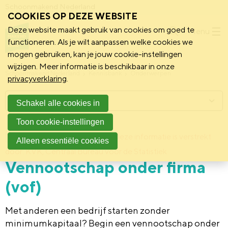
Schoonmakend Nederland
COOKIES OP DEZE WEBSITE
Deze website maakt gebruik van cookies om goed te
Menu
functioneren. Als je wilt aanpassen welke cookies we
mogen gebruiken, kan je jouw cookie-instellingen
wijzigen. Meer informatie is beschikbaar in onze
Schoonmakend Nederland
Kennisbank
Onderwerpen
privacyverklaring
.
Menu
Schakel alle cookies in
Toon cookie-instellingen
9 december 2013
Deze informatie is verstrekt
Achtergrond
Alleen essentiële cookies
door: KVK, Centraal Bureau voor de Statistiek
Vennootschap onder firma
(vof)
Met anderen een bedrijf starten zonder
minimumkapitaal? Begin een vennootschap onder