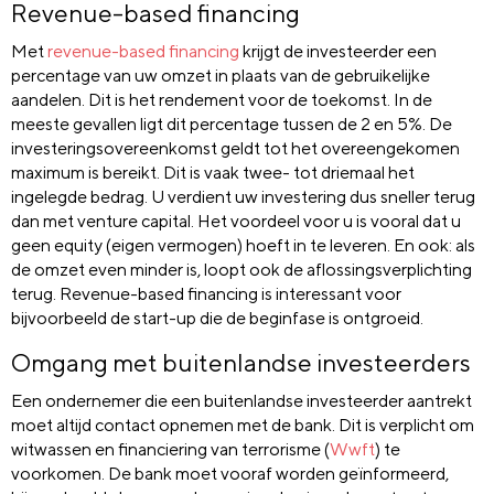
Revenue-based financing
Met
revenue-based financing
krijgt de investeerder een
percentage van uw omzet in plaats van de gebruikelijke
aandelen. Dit is het rendement voor de toekomst. In de
meeste gevallen ligt dit percentage tussen de 2 en 5%. De
investeringsovereenkomst geldt tot het overeengekomen
maximum is bereikt. Dit is vaak twee- tot driemaal het
ingelegde bedrag. U verdient uw investering dus sneller terug
dan met venture capital. Het voordeel voor u is vooral dat u
geen equity (eigen vermogen) hoeft in te leveren. En ook: als
de omzet even minder is, loopt ook de aflossingsverplichting
terug. Revenue-based financing is interessant voor
bijvoorbeeld de start-up die de beginfase is ontgroeid.
Omgang met buitenlandse investeerders
Een ondernemer die een buitenlandse investeerder aantrekt
moet altijd contact opnemen met de bank. Dit is verplicht om
witwassen en financiering van terrorisme (
Wwft
) te
voorkomen. De bank moet vooraf worden geïnformeerd,