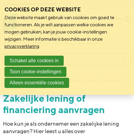
Schoonmakend Nederland
COOKIES OP DEZE WEBSITE
Deze website maakt gebruik van cookies om goed te
Menu
functioneren. Als je wilt aanpassen welke cookies we
mogen gebruiken, kan je jouw cookie-instellingen
wijzigen. Meer informatie is beschikbaar in onze
Schoonmakend Nederland
Kennisbank
Onderwerpen
privacyverklaring
.
Menu
Schakel alle cookies in
Toon cookie-instellingen
13 februari 2014
Deze informatie is verstrekt
Achtergrond
Alleen essentiële cookies
door: KVK
Zakelijke lening of
financiering aanvragen
Hoe kun je als ondernemer een zakelijke lening
aanvragen? Hier leest u alles over