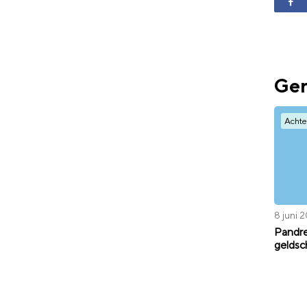
Ger
Achte
8 juni 
Pandre
geldsc