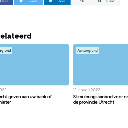
Deel
Tweet
Deel
Mail
Print
elateerd
rgrond
Achtergrond
2022
12 januari 2022
cht geven aan uw bank of
Stimuleringsaanbod voor o
hieter
de provincie Utrecht