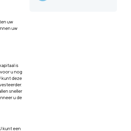
iten uw
binnen uw
pitaal is
rvoor u nog
U kunt deze
nvesteerder.
llen sneller
anneer u de
 U kunt een