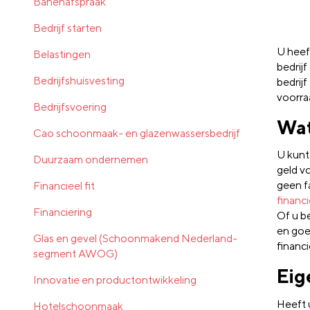
Banenafspraak
Bedrijf starten
U heef
Belastingen
bedrij
Bedrijfshuisvesting
bedrijf
voorra
Bedrijfsvoering
Wat
Cao schoonmaak- en glazenwassersbedrijf
U kunt
Duurzaam ondernemen
geld v
geen f
Financieel fit
financ
Financiering
Of u be
en goe
Glas en gevel (Schoonmakend Nederland-
financi
segment AWOG)
Eig
Innovatie en productontwikkeling
Heeft 
Hotelschoonmaak