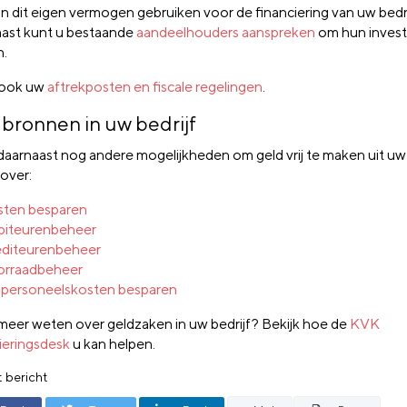
an dit eigen vermogen gebruiken voor de financiering van uw bedri
ast kunt u bestaande
aandeelhouders aanspreken
om hun investe
n.
 ook uw
aftrekposten en fiscale regelingen
.
bronnen in uw bedrijf
 daarnaast nog andere mogelijkheden om geld vrij te maken uit uw 
 over:
ten besparen
biteurenbeheer
diteurenbeheer
orraadbeheer
personeelskosten besparen
 meer weten over geldzaken in uw bedrijf? Bekijk hoe de
KVK
ieringsdesk
u kan helpen.
t bericht