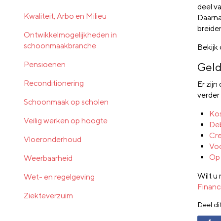
deel v
Kwaliteit, Arbo en Milieu
Daarna
breide
Ontwikkelmogelijkheden in
schoonmaakbranche
Bekijk
Pensioenen
Geld
Reconditionering
Er zijn
verder
Schoonmaak op scholen
Kos
Veilig werken op hoogte
De
Cre
Vloeronderhoud
Vo
Op 
Weerbaarheid
Wilt u
Wet- en regelgeving
Financ
Ziekteverzuim
Deel di