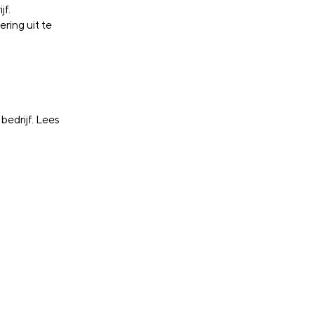
jf.
ring uit te
bedrijf. Lees