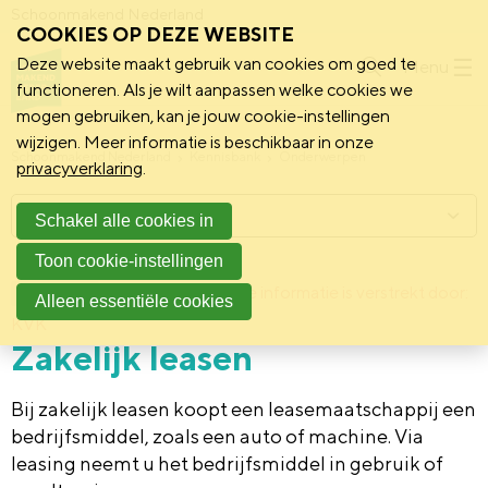
Schoonmakend Nederland
COOKIES OP DEZE WEBSITE
Deze website maakt gebruik van cookies om goed te
Menu
functioneren. Als je wilt aanpassen welke cookies we
mogen gebruiken, kan je jouw cookie-instellingen
wijzigen. Meer informatie is beschikbaar in onze
Schoonmakend Nederland
Kennisbank
Onderwerpen
privacyverklaring
.
Menu
Schakel alle cookies in
Toon cookie-instellingen
13 maart 2015
Deze informatie is verstrekt door:
Achtergrond
Alleen essentiële cookies
KVK
Zakelijk leasen
Bij zakelijk leasen koopt een leasemaatschappij een
bedrijfsmiddel, zoals een auto of machine. Via
leasing neemt u het bedrijfsmiddel in gebruik of