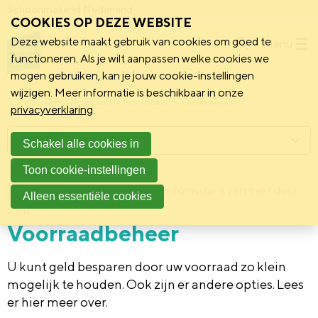
Schoonmakend Nederland
COOKIES OP DEZE WEBSITE
Deze website maakt gebruik van cookies om goed te
Menu
functioneren. Als je wilt aanpassen welke cookies we
mogen gebruiken, kan je jouw cookie-instellingen
wijzigen. Meer informatie is beschikbaar in onze
Schoonmakend Nederland
Kennisbank
Onderwerpen
privacyverklaring
.
Menu
Schakel alle cookies in
Toon cookie-instellingen
20 april 2015
Deze informatie is verstrekt door:
Achtergrond
Alleen essentiële cookies
KVK
Voorraadbeheer
U kunt geld besparen door uw voorraad zo klein
mogelijk te houden. Ook zijn er andere opties. Lees
er hier meer over.