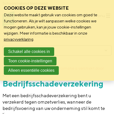
Schoonmakend Nederland
COOKIES OP DEZE WEBSITE
Deze website maakt gebruik van cookies om goed te
Menu
functioneren. Als je wilt aanpassen welke cookies we
mogen gebruiken, kan je jouw cookie-instellingen
wijzigen. Meer informatie is beschikbaar in onze
Schoonmakend Nederland
Kennisbank
Onderwerpen
privacyverklaring
.
Menu
Schakel alle cookies in
Toon cookie-instellingen
24 juli 2015
Deze informatie is verstrekt door:
Achtergrond
Alleen essentiële cookies
KVK
Bedrijfsschadeverzekering
Met een bedrijfsschadeverzekering bent u
verzekerd tegen omzetverlies, wanneer de
bedrijfsvoering van uw onderneming stil komt te