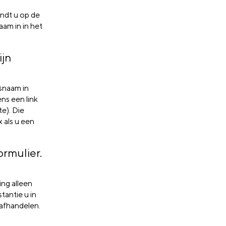
indt u op de
am in in het
ijn
snaam in
ens een link
e). Die
x als u een
rmulier.
ng alleen
tantie u in
 afhandelen.