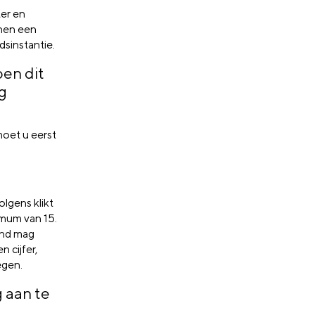
ter en
nnen een
dsinstantie.
ben dit
g
oet u eerst
lgens klikt
imum van 15.
and mag
 cijfer,
egen.
 aan te