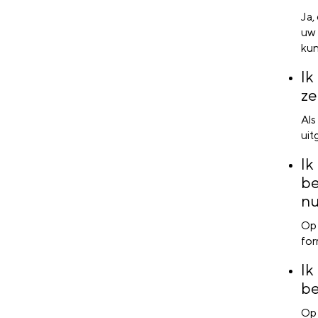
Ja,
uw 
kun
Ik
ze
Als
uit
Ik
be
n
Op 
for
Ik
be
Op 