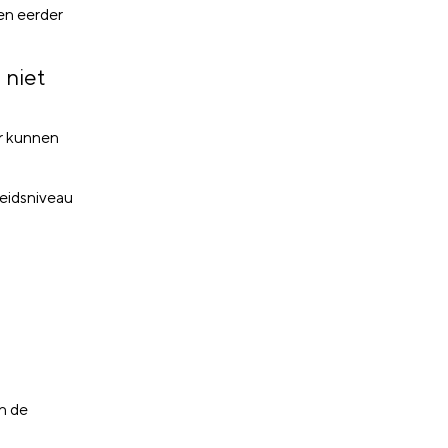
en eerder
 niet
r kunnen
eidsniveau
in de