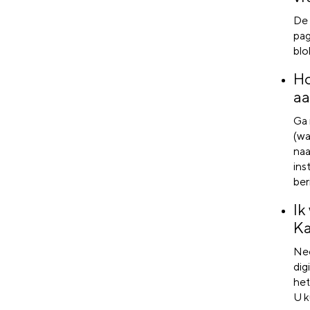
De 
pag
blo
Ho
aa
Ga 
(wa
naa
ins
ber
Ik
Ka
Nee
dig
het
U k