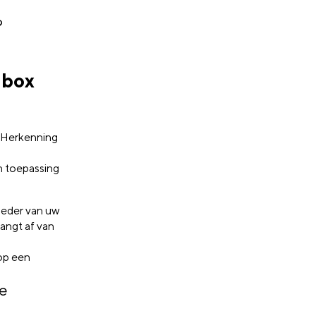
?
nbox
 eHerkenning
an toepassing
bieder van uw
angt af van
op een
de