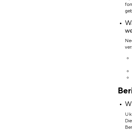
for
geb
Wa
we
Nee
ver
Ber
Wi
U k
Die
Ber