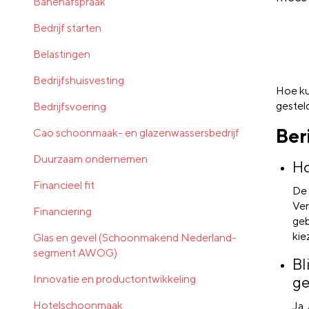
Banenafspraak
Bedrijf starten
Belastingen
Bedrijfshuisvesting
Hoe ku
gestel
Bedrijfsvoering
Ber
Cao schoonmaak- en glazenwassersbedrijf
Duurzaam ondernemen
Ho
Financieel fit
De 
Ver
Financiering
geb
kie
Glas en gevel (Schoonmakend Nederland-
segment AWOG)
Bl
Innovatie en productontwikkeling
ge
Hotelschoonmaak
Ja.