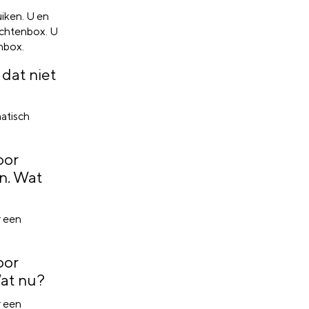
iken. U en
ichtenbox. U
enbox.
 dat niet
matisch
oor
n. Wat
r een
oor
Wat nu?
r een