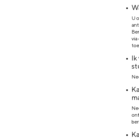
Wa
U o
ant
Ber
via
toe
Ik
st
Nee
Ka
ma
Nee
ont
ber
Ka