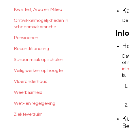
Ka
Kwaliteit, Arbo en Milieu
Ontwikkelmogelijkheden in
De 
schoonmaakbranche
Inl
Pensioenen
Ho
Reconditionering
Dat
Schoonmaak op scholen
of 
inl
Veilig werken op hoogte
is.
Vloeronderhoud
Weerbaarheid
Wet- en regelgeving
Ziekteverzuim
Ku
Be