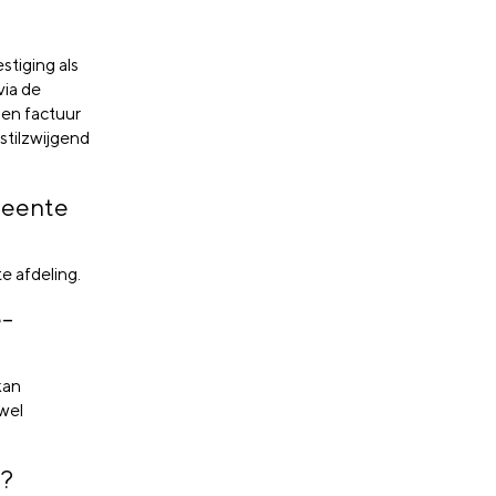
tiging als
via de
 en factuur
stilzwijgend
.
emeente
e afdeling.
e-
kan
wel
a?