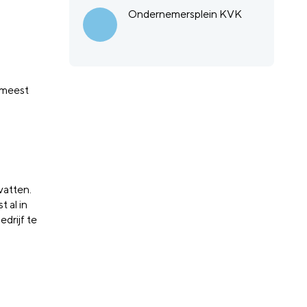
Ondernemersplein KVK
 meest
vatten.
 al in
edrijf te