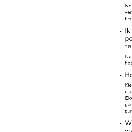
Nee
ver
ber
Ik
pe
te
Nee
het
Ho
Kie
u o
Elk
gee
pun
Wa
vr