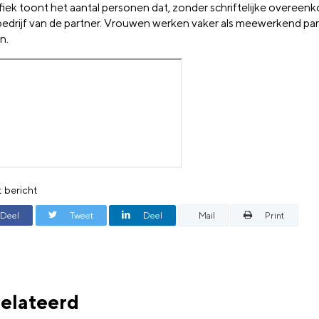
fiek toont het aantal personen dat, zonder schriftelijke overeen
 bedrijf van de partner. Vrouwen werken vaker als meewerkend pa
n.
t bericht
Deel
Tweet
Deel
Mail
Print
elateerd