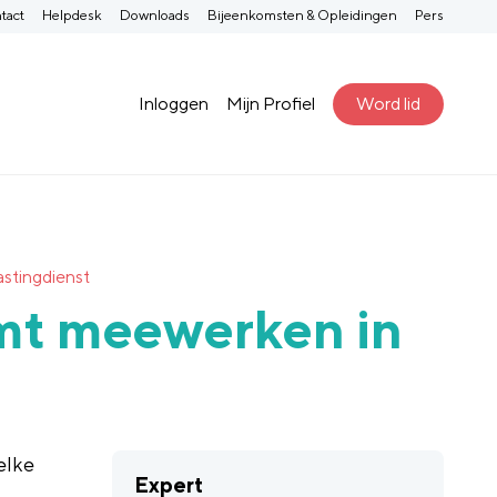
tact
Helpdesk
Downloads
Bijeenkomsten & Opleidingen
Pers
Inloggen
Mijn Profiel
Word lid
astingdienst
omt meewerken in
elke
Expert