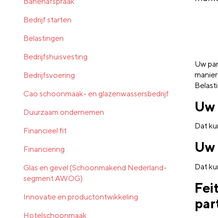
Banenafspraak
Bedrijf starten
Belastingen
Bedrijfshuisvesting
Uw par
manier
Bedrijfsvoering
Belasti
Cao schoonmaak- en glazenwassersbedrijf
Uw 
Duurzaam ondernemen
Dat ku
Financieel fit
Uw 
Financiering
Dat ku
Glas en gevel (Schoonmakend Nederland-
segment AWOG)
Fei
Innovatie en productontwikkeling
par
Hotelschoonmaak