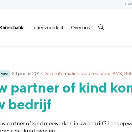
Con
Kennisbank
Ledenvoordeel
Over ons
23 januari 2017
Deze informatie is verstrekt door: KVK, Bel
grond
 partner of kind k
 bedrijf
uw partner of kind meewerken in uw bedrijf? Lees op w
ren u dat kunt regelen.