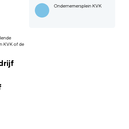
Ondernemersplein KVK
llende
an KVK of de
rijf
f