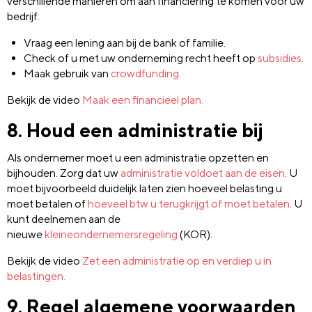
verschillende manieren om aan financiering te komen voor uw
bedrijf:
Vraag een lening aan bij de bank of familie.
Check of u met uw onderneming recht heeft op
subsidies
.
Maak gebruik van
crowdfunding
.
Bekijk de video
Maak een financieel plan.
8. Houd een administratie bij
Als ondernemer moet u een administratie opzetten en
bijhouden. Zorg dat uw
administratie voldoet aan de eisen
. U
moet bijvoorbeeld duidelijk laten zien hoeveel belasting u
moet betalen of
hoeveel btw u terugkrijgt of moet betalen
. U
kunt deelnemen aan de
nieuwe
kleineondernemersregeling
(KOR).
Bekijk de video
Zet een administratie op en verdiep u in
belastingen.
9. Regel algemene voorwaarden