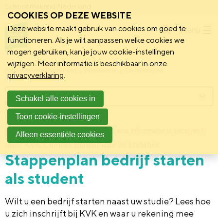
Schoonmakend Nederland
COOKIES OP DEZE WEBSITE
Deze website maakt gebruik van cookies om goed te
Menu
functioneren. Als je wilt aanpassen welke cookies we
mogen gebruiken, kan je jouw cookie-instellingen
wijzigen. Meer informatie is beschikbaar in onze
Schoonmakend Nederland
Kennisbank
Onderwerpen
privacyverklaring
.
Menu
Schakel alle cookies in
Toon cookie-instellingen
7 september 2017
Deze informatie is verstrekt
Achtergrond
Alleen essentiële cookies
door: KVK, Centraal Bureau voor de Statistiek
Stappenplan bedrijf starten
als student
Wilt u een bedrijf starten naast uw studie? Lees hoe
u zich inschrijft bij KVK en waar u rekening mee