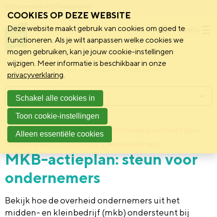
Schoonmakend Nederland
COOKIES OP DEZE WEBSITE
Deze website maakt gebruik van cookies om goed te
Menu
functioneren. Als je wilt aanpassen welke cookies we
mogen gebruiken, kan je jouw cookie-instellingen
wijzigen. Meer informatie is beschikbaar in onze
Schoonmakend Nederland
Kennisbank
Onderwerpen
privacyverklaring
.
Menu
Schakel alle cookies in
Toon cookie-instellingen
28 juni 2018
Deze informatie is verstrekt door:
Achtergrond
Alleen essentiële cookies
Ministerie van Economische Zaken en Klimaat
MKB-actieplan: steun voor
ondernemers
Bekijk hoe de overheid ondernemers uit het
midden- en kleinbedrijf (mkb) ondersteunt bij