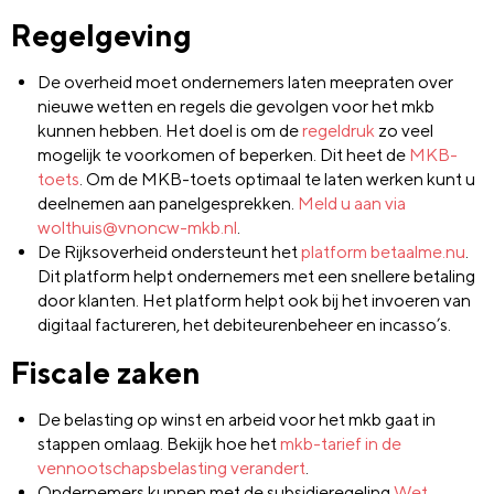
Regelgeving
De overheid moet ondernemers laten meepraten over
nieuwe wetten en regels die gevolgen voor het mkb
kunnen hebben. Het doel is om de
regeldruk
zo veel
mogelijk te voorkomen of beperken. Dit heet de
MKB-
toets
. Om de MKB-toets optimaal te laten werken kunt u
deelnemen aan panelgesprekken.
Meld u aan via
wolthuis@vnoncw-mkb.nl
.
De Rijksoverheid ondersteunt het
platform betaalme.nu
.
Dit platform helpt ondernemers met een snellere betaling
door klanten. Het platform helpt ook bij het invoeren van
digitaal factureren, het debiteurenbeheer en incasso’s.
Fiscale zaken
De belasting op winst en arbeid voor het mkb gaat in
stappen omlaag. Bekijk hoe het
mkb-tarief in de
vennootschapsbelasting verandert
.
Ondernemers kunnen met de subsidieregeling
Wet