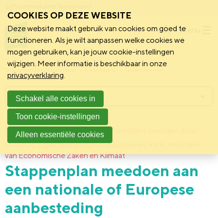
Schoonmakend Nederland
COOKIES OP DEZE WEBSITE
Deze website maakt gebruik van cookies om goed te
Menu
functioneren. Als je wilt aanpassen welke cookies we
mogen gebruiken, kan je jouw cookie-instellingen
wijzigen. Meer informatie is beschikbaar in onze
Schoonmakend Nederland
Kennisbank
Onderwerpen
privacyverklaring
.
Menu
Schakel alle cookies in
Toon cookie-instellingen
12 juli 2018
Deze informatie is verstrekt door:
Achtergrond
Alleen essentiële cookies
PIANOo Expertisecentrum Aanbesteden, KVK, Ministerie
van Economische Zaken en Klimaat
Stappenplan meedoen aan
een nationale of Europese
aanbesteding