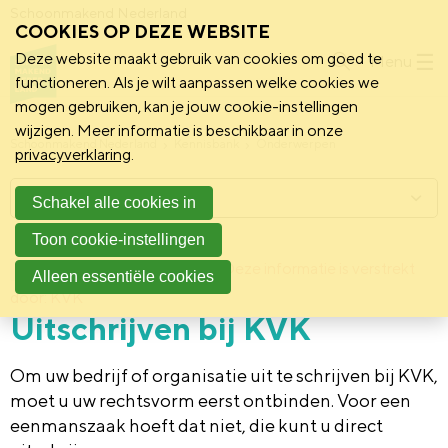
Schoonmakend Nederland
COOKIES OP DEZE WEBSITE
Deze website maakt gebruik van cookies om goed te
Menu
functioneren. Als je wilt aanpassen welke cookies we
mogen gebruiken, kan je jouw cookie-instellingen
wijzigen. Meer informatie is beschikbaar in onze
Schoonmakend Nederland
Kennisbank
Onderwerpen
privacyverklaring
.
Menu
Schakel alle cookies in
Toon cookie-instellingen
6 december 2018
Deze informatie is verstrekt
Achtergrond
Alleen essentiële cookies
door: KVK
Uitschrijven bij KVK
Om uw bedrijf of organisatie uit te schrijven bij KVK,
moet u uw rechtsvorm eerst ontbinden. Voor een
eenmanszaak hoeft dat niet, die kunt u direct