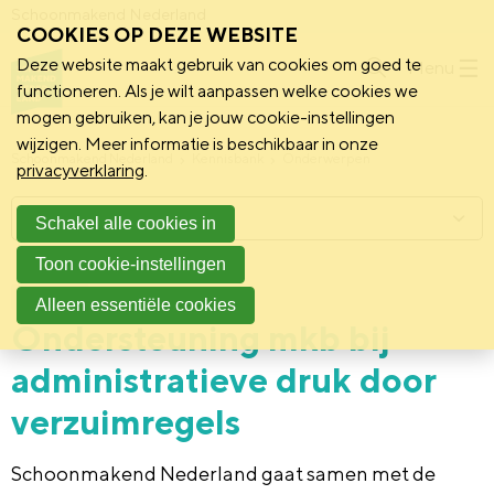
Schoonmakend Nederland
COOKIES OP DEZE WEBSITE
Deze website maakt gebruik van cookies om goed te
Menu
functioneren. Als je wilt aanpassen welke cookies we
mogen gebruiken, kan je jouw cookie-instellingen
wijzigen. Meer informatie is beschikbaar in onze
Schoonmakend Nederland
Kennisbank
Onderwerpen
privacyverklaring
.
Menu
Schakel alle cookies in
Toon cookie-instellingen
29 mei 2019
Vereniging
Alleen essentiële cookies
Ondersteuning mkb bij
administratieve druk door
verzuimregels
Schoonmakend Nederland gaat samen met de