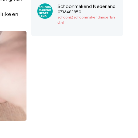
Schoonmakend Nederland
0736483850
ijke en
schoon@schoonmakendnederlan
d.nl