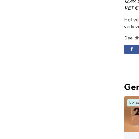
12,49. 
VET € 
Het ver
verliez
Deel di
Ger
Nieu