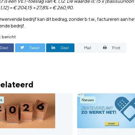
Er is een VET-toeslag van € 1,12. De waarde is: 15 x (basisuurloon
1,12) = € 204,15 + 27,8% = € 260,90.
wervende bedrijf kan dit bedrag, zonder b.t.w., factureren aan he
ende bedrijf.
t bericht
Deel
Tweet
Deel
Mail
Print
elateerd
ws
Nieuws