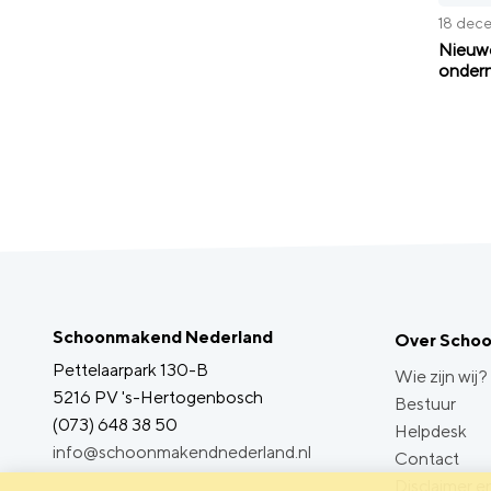
18 dec
Nieuwe
ondern
Schoonmakend Nederland
Over Scho
Pettelaarpark 130-B
Wie zijn wij?
5216 PV 's-Hertogenbosch
Bestuur
(073) 648 38 50
Helpdesk
info@schoonmakendnederland.nl
Contact
Disclaimer en