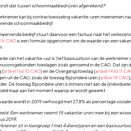
rdt dat tussen schoonmaakbedrijven afgerekend?
rknemer kan bij contractswisseling vakantie-uren meenemen naa
vende schoonmaakbedrijf.
wervende bedrijf stuurt daarvoor een factuur naar het verliezende
e IV CAO
is een formule opgenomen om de waarde van een vakant
n.
rde van het vakantie-uur is: het basisuurloon van de werknemer
rsoonsgebonden toeslagen zoals genoemd in de CAO. Dat zijn 
 (
artikel 1 lid 10 CAO
) en de Overgangstoeslag (
artikel 14 lid 11 C
gen uit de CAO, zoals de toeslag Bijzondere uren (
artikel 18 CAO
)
nder. De toeslag Bijzondere uren is immers niet aan de (individue
eld maar aan het moment waarop er wordt gewerkt.
aarde wordt in 2019 verhoogd met 27,8% als percentage sociale 
eld: Een werknemer neemt 15 vakantie-uren mee bij een wissel
us 2019.
knemer zit in loongroep 1 met 4 dienstjaren en een basisuurloo