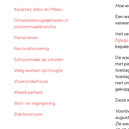
Hoe wo
Kwaliteit, Arbo en Milieu
Een we
Ontwikkelmogelijkheden in
verwer
schoonmaakbranche
Het ver
Pensioenen
Bijlag
bepale
Reconditionering
De waa
Schoonmaak op scholen
met pe
toeslag
Veilig werken op hoogte
toesla
Vloeronderhoud
niet o
gekopp
Weerbaarheid
Deze w
Wet- en regelgeving
Voorbe
Ziekteverzuim
august
De wer