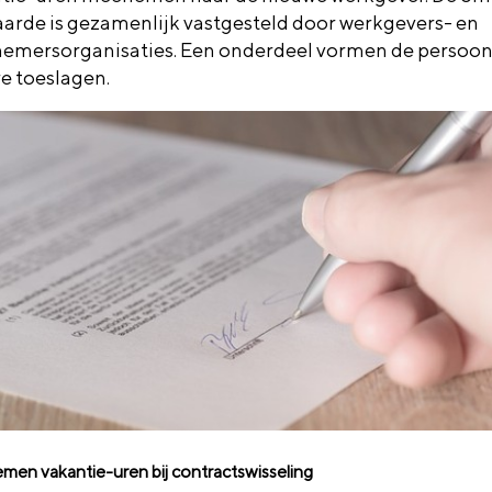
aarde is gezamenlijk vastgesteld door werkgevers- en
emersorganisaties. Een onderdeel vormen de persoonl
e toeslagen.
en vakantie-uren bij contractswisseling