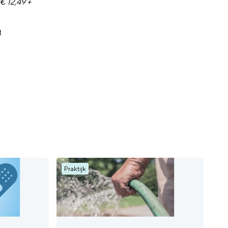
 € 12,49 +
t
Praktijk