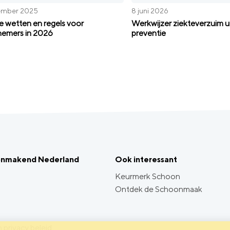
ember 2025
8 juni 2026
 wetten en regels voor
Werkwijzer ziekteverzuim u
emers in 2026
preventie
onmakend Nederland
Ook interessant
Keurmerk Schoon
Ontdek de Schoonmaak
 privacy beleid