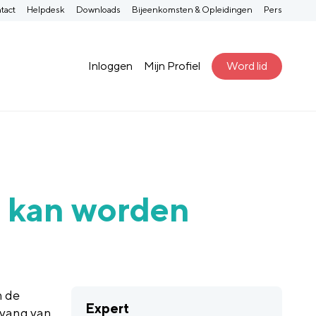
tact
Helpdesk
Downloads
Bijeenkomsten & Opleidingen
Pers
Inloggen
Mijn Profiel
Word lid
 kan worden
n de
Expert
vang van