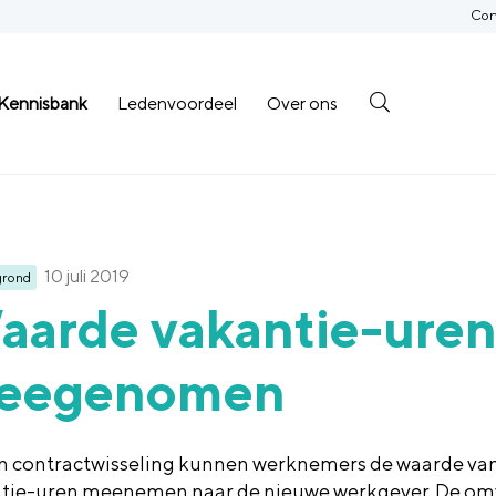
Con
Kennisbank
Ledenvoordeel
Over ons
10 juli 2019
grond
aarde vakantie-uren
eegenomen
en contractwisseling kunnen werknemers de waarde va
tie-uren meenemen naar de nieuwe werkgever. De om