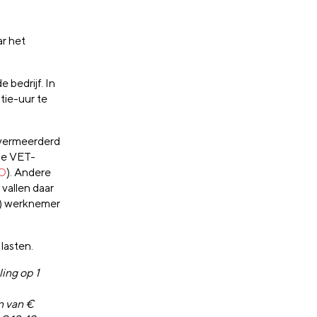
r het
 bedrijf. In
ie-uur te
 vermeerderd
de VET-
AO
). Andere
, vallen daar
le) werknemer
lasten.
ing op 1
n van €