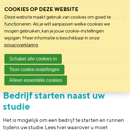
Schoonmakend Nederland
COOKIES OP DEZE WEBSITE
Deze website maakt gebruik van cookies om goed te
Menu
functioneren. Als je wilt aanpassen welke cookies we
mogen gebruiken, kan je jouw cookie-instellingen
wijzigen. Meer informatie is beschikbaar in onze
Schoonmakend Nederland
Kennisbank
Onderwerpen
privacyverklaring
.
Menu
Schakel alle cookies in
Toon cookie-instellingen
20 november 2019
Deze informatie is verstrekt
Achtergrond
Alleen essentiële cookies
door: KVK
Bedrijf starten naast uw
studie
Het is mogelijk om een bedrijf te starten en runnen
tijdens uw studie. Lees hier waarover u moet