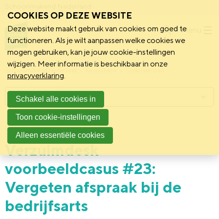
Schoonmakend Nederland
COOKIES OP DEZE WEBSITE
Deze website maakt gebruik van cookies om goed te
Menu
functioneren. Als je wilt aanpassen welke cookies we
mogen gebruiken, kan je jouw cookie-instellingen
wijzigen. Meer informatie is beschikbaar in onze
Schoonmakend Nederland
Kennisbank
Onderwerpen
privacyverklaring
.
Menu
Schakel alle cookies in
Toon cookie-instellingen
14 februari 2020
Praktijk
Alleen essentiële cookies
Verzuimdesk
voorbeeldcasus #23:
Vergeten afspraak bij de
bedrijfsarts