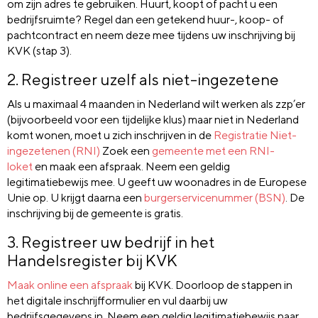
om zijn adres te gebruiken. Huurt, koopt of pacht u een
bedrijfsruimte? Regel dan een getekend huur-, koop- of
pachtcontract en neem deze mee tijdens uw inschrijving bij
KVK (stap 3).
2. Registreer uzelf als niet-ingezetene
Als u maximaal 4 maanden in Nederland wilt werken als zzp’er
(bijvoorbeeld voor een tijdelijke klus) maar niet in Nederland
komt wonen, moet u zich inschrijven in de
Registratie Niet-
ingezetenen (RNI)
Zoek een
gemeente met een RNI-
loket
en maak een afspraak. Neem een geldig
legitimatiebewijs mee. U geeft uw woonadres in de Europese
Unie op. U krijgt daarna een
burgerservicenummer (BSN)
. De
inschrijving bij de gemeente is gratis.
3. Registreer uw bedrijf in het
Handelsregister bij KVK
Maak online een afspraak
bij KVK. Doorloop de stappen in
het digitale inschrijfformulier en vul daarbij uw
bedrijfsgegevens in. Neem een geldig legitimatiebewijs naar