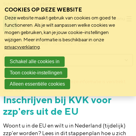
Schoonmakend Nederland
COOKIES OP DEZE WEBSITE
Deze website maakt gebruik van cookies om goed te
Menu
functioneren. Als je wilt aanpassen welke cookies we
mogen gebruiken, kan je jouw cookie-instellingen
wijzigen. Meer informatie is beschikbaar in onze
Schoonmakend Nederland
Kennisbank
Onderwerpen
privacyverklaring
.
Menu
Schakel alle cookies in
Toon cookie-instellingen
20 februari 2020
Deze informatie is verstrekt
Achtergrond
Alleen essentiële cookies
door: KVK
Inschrijven bij KVK voor
zzp'ers uit de EU
Woont u in de EU en wilt u in Nederland (tijdelijk)
zzp’er worden? Lees in dit stappenplan hoe u zich