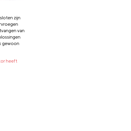
sloten zijn
ervroegen
ntvangen van
plossingen
jk gewoon
or heeft