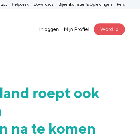
tact
Helpdesk
Downloads
Bijeenkomsten & Opleidingen
Pers
Inloggen
Mijn Profiel
Word lid
and roept ook
m
n na te komen