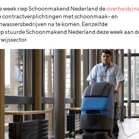
e week riep Schoonmakend Nederland de
overheidsins
 contractverplichtingen met schoonmaak- en
nwassersbedrijven na te komen.
Eenzelfde
ep
stuurde
Schoonmakend Nederland
deze week
aan d
wijssector.