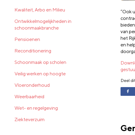
Kwaliteit, Arbo en Milieu
“
Ook ui
contra
Ontwikkelmogelijkheden in
bieden
schoonmaakbranche
van
per
het Rij
Pensioenen
en h
el
Reconditionering
doorg
Schoonmaak op scholen
Downlo
gestuu
Veilig werken op hoogte
Deel di
Vloeronderhoud
Weerbaarheid
Wet- en regelgeving
Ziekteverzuim
Ger