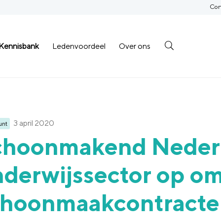
Con
Kennisbank
Ledenvoordeel
Over ons
3 april 2020
unt
choonmakend Nederl
derwijssector op o
choonmaakcontracte