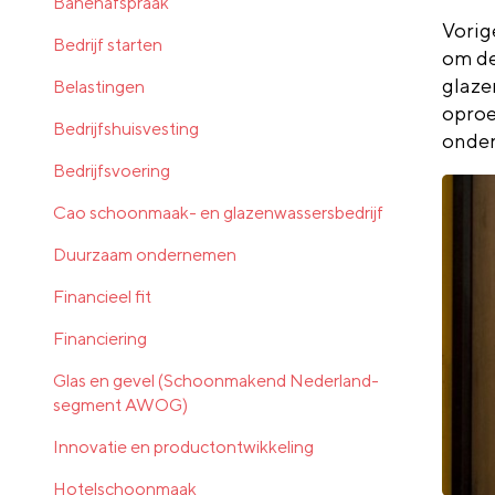
Banenafspraak
Vorig
Bedrijf starten
om de
glaze
Belastingen
opro
Bedrijfshuisvesting
onder
Bedrijfsvoering
Cao schoonmaak- en glazenwassersbedrijf
Duurzaam ondernemen
Financieel fit
Financiering
Glas en gevel (Schoonmakend Nederland-
segment AWOG)
Innovatie en productontwikkeling
Hotelschoonmaak