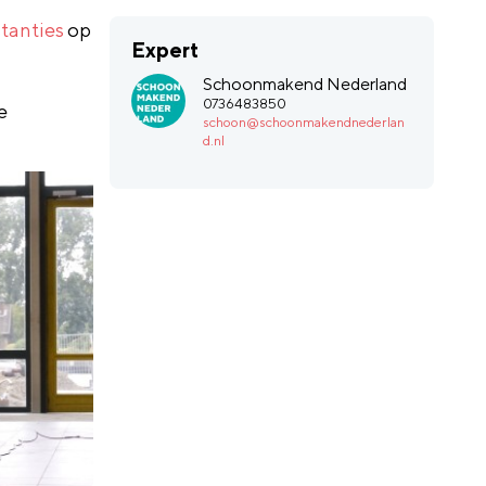
tanties
op
Expert
Schoonmakend Nederland
0736483850
e
schoon@schoonmakendnederlan
d.nl