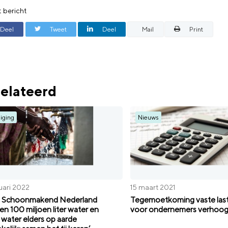
t bericht
Deel
Tweet
Deel
Mail
Print
elateerd
iging
Nieuws
uari 2022
15 maart 2021
n Schoonmakend Nederland
Tegemoetkoming vaste las
en 100 miljoen liter water en
voor ondernemers verhoo
water elders op aarde