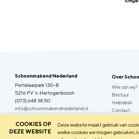
toegank
Schoonmakend Nederland
Over Scho
Pettelaarpark 130-B
Wie zijn wij?
5216 PV 's-Hertogenbosch
Bestuur
(073) 648 38 50
Helpdesk
info@schoonmakendnederland.nl
Contact
Disclaimer en
COOKIES OP
Deze website maakt gebruik van cooki
DEZE WEBSITE
welke cookies we mogen gebruiken, ka