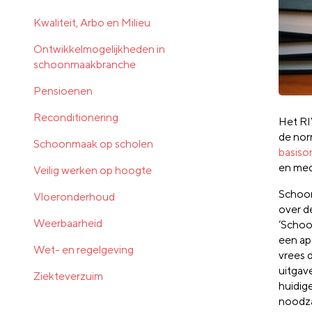
Kwaliteit, Arbo en Milieu
Ontwikkelmogelijkheden in
schoonmaakbranche
Pensioenen
Reconditionering
Het RI
de nor
Schoonmaak op scholen
basiso
en med
Veilig werken op hoogte
Schoon
Vloeronderhoud
over d
Weerbaarheid
‘Schoo
een ap
Wet- en regelgeving
vrees 
uitgave
Ziekteverzuim
huidig
noodzak