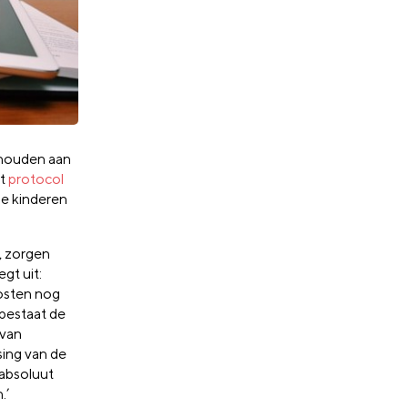
 houden aan
et
protocol
de kinderen
, zorgen
gt uit:
kosten nog
 bestaat de
 van
sing van de
 absoluut
.’