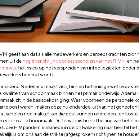
VM geeft aan dat als alle medewerkers en beroepskrachten zich
men uit de
hygiënerichtlijn voor basisscholen van het RIVM
en h
nderwijs
, het risico op het verspreiden van infectieziekten onder 
ewerkers beperkt wordt.
makend Nederland maakt zich, binnen het huidige wetsvoorstel
e kwaliteit van schoonmaak binnen het primair onderwijs. Adema le
nmaak zit in de basisbekostiging. Waar voorheen de personele 
arte post waren, maken deze nu onderdeel uit van het geheel en
dat scholen nog makkelijker die post kunnen uitbreiden ten koste
n voor o.a. schoonmaak. Dit terwijl juist in het belang van beheer
e Covid-19 pandemie alsmede in de ontwikkeling naar herstel het
elijk is om ons aan de strikte (afgesproken) richtlijnen te houden