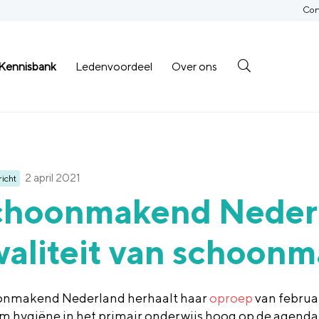
Con
Kennisbank
Ledenvoordeel
Over ons
2 april 2021
icht
choonmakend Nederl
aliteit van schoonm
nmakend Nederland herhaalt haar
oproep
van februa
om hygiëne in het primair onderwijs hoog op de agenda