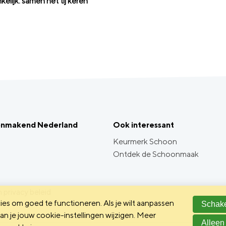
elijk: samen het tij keren’
onmakend Nederland
Ook interessant
Keurmerk Schoon
Ontdek de Schoonmaak
 privacy beleid
es om goed te functioneren. Als je wilt aanpassen
Schake
n je jouw cookie-instellingen wijzigen. Meer
Alleen