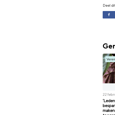
Deel di
Ger
Veren
22 febr
‘Lede
bespar
maken 