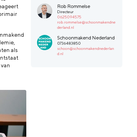
eageert
Rob Rommelse
Directeur
primair
0625094575
rob.rommelse@schoonmakendne
derland.nl
hoonmakend
Schoonmakend Nederland
demie,
0736483850
schoon@schoonmakendnederlan
ten als
d.nl
ntstaat
 van