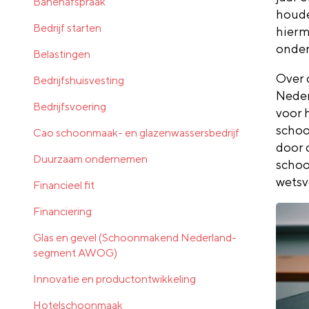
Banenafspraak
houde
Bedrijf starten
hierm
onder
Belastingen
Over 
Bedrijfshuisvesting
Neder
Bedrijfsvoering
voor 
schoo
Cao schoonmaak- en glazenwassersbedrijf
door 
Duurzaam ondernemen
schoo
wetsv
Financieel fit
Financiering
Glas en gevel (Schoonmakend Nederland-
segment AWOG)
Innovatie en productontwikkeling
Hotelschoonmaak