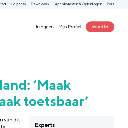
tact
Helpdesk
Downloads
Bijeenkomsten & Opleidingen
Pers
Inloggen
Mijn Profiel
Word lid
and: ‘Maak
aak toetsbaar’
ri
van dit
Experts
 te